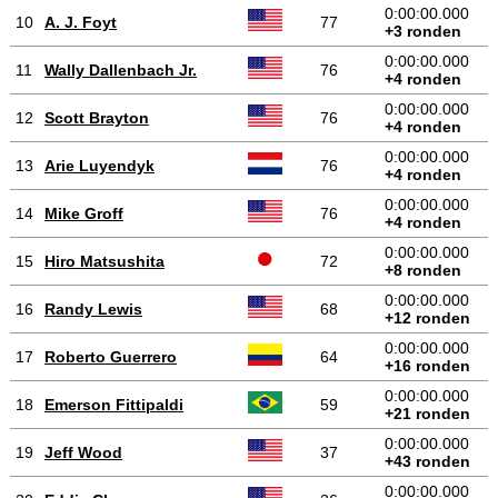
0:00:00.000
10
A. J. Foyt
77
+3 ronden
0:00:00.000
11
Wally Dallenbach Jr.
76
+4 ronden
0:00:00.000
12
Scott Brayton
76
+4 ronden
0:00:00.000
13
Arie Luyendyk
76
+4 ronden
0:00:00.000
14
Mike Groff
76
+4 ronden
0:00:00.000
15
Hiro Matsushita
72
+8 ronden
0:00:00.000
16
Randy Lewis
68
+12 ronden
0:00:00.000
17
Roberto Guerrero
64
+16 ronden
0:00:00.000
18
Emerson Fittipaldi
59
+21 ronden
0:00:00.000
19
Jeff Wood
37
+43 ronden
0:00:00.000