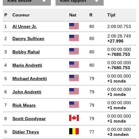
Kies sessie
Kies rapport
P
Coureur
Nat
R
Tijd
1
Al Unser Jr.
80
2:08:00.753
2:08:28.749
2
Danny Sullivan
80
+27.996
0:00:00.000
3
Bobby Rahal
80
+-7680.753
0:00:00.000
4
Mario Andretti
80
+-7680.753
0:00:00.000
5
Michael Andretti
79
+1 ronde
0:00:00.000
6
John Andretti
79
+1 ronde
0:00:00.000
7
Rick Mears
79
+1 ronde
0:00:00.000
8
Scott Goodyear
79
+1 ronde
0:00:00.000
9
Didier Theys
77
+3 ronden