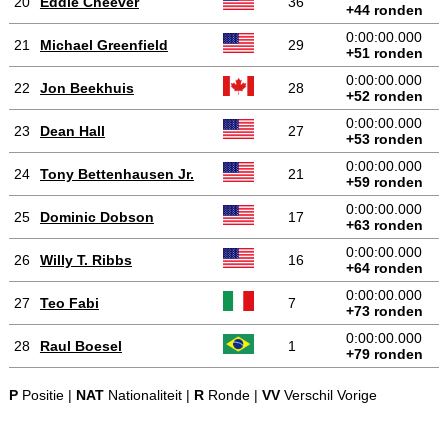
20
Eddie Cheever
36
+44 ronden
0:00:00.000
21
Michael Greenfield
29
+51 ronden
0:00:00.000
22
Jon Beekhuis
28
+52 ronden
0:00:00.000
23
Dean Hall
27
+53 ronden
0:00:00.000
24
Tony Bettenhausen Jr.
21
+59 ronden
0:00:00.000
25
Dominic Dobson
17
+63 ronden
0:00:00.000
26
Willy T. Ribbs
16
+64 ronden
0:00:00.000
27
Teo Fabi
7
+73 ronden
0:00:00.000
28
Raul Boesel
1
+79 ronden
P
Positie |
NAT
Nationaliteit |
R
Ronde |
VV
Verschil Vorige