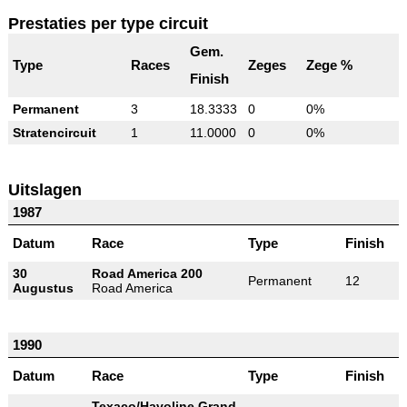
Prestaties per type circuit
Gem.
Type
Races
Zeges
Zege %
Finish
Permanent
3
18.3333
0
0%
Stratencircuit
1
11.0000
0
0%
Uitslagen
1987
Datum
Race
Type
Finish
30
Road America 200
Permanent
12
Augustus
Road America
1990
Datum
Race
Type
Finish
Texaco/Havoline Grand