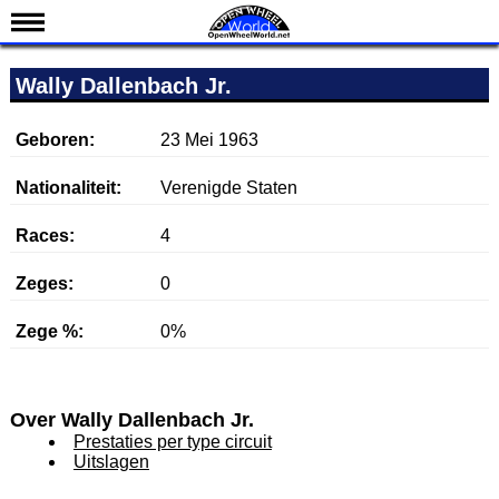
Nieuws
Wally Dallenbach Jr.
Kalender
Uitslagen
Geboren:
23 Mei 1963
Standen
Nationaliteit:
Verenigde Staten
Coureurs
Races:
4
Teams
Zeges:
0
IndyCar 101
Indy 500
Zege %:
0%
English
Over Wally Dallenbach Jr.
Prestaties per type circuit
Uitslagen