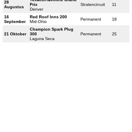
28
Prix
Stratencircuit
11
Augustus
Denver
16
Red Roof Inns 200
Permanent
18
September
Mid-Ohio
Champion Spark Plug
21 Oktober
300
Permanent
25
Laguna Seca
-
-
-
© 2004-2026 OpenWheelWorld.net
Privacy
Disclaimer
Over
-
ons
Contact