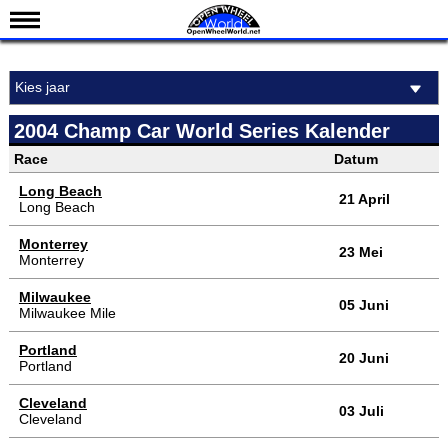
Nieuws
Kies jaar
Kalender
Uitslagen
2004 Champ Car World Series Kalender
Standen
Race
Datum
Coureurs
Long Beach
21 April
Long Beach
Teams
Monterrey
23 Mei
IndyCar 101
Monterrey
Indy 500
Milwaukee
05 Juni
Milwaukee Mile
English
Portland
20 Juni
Portland
Cleveland
03 Juli
Cleveland