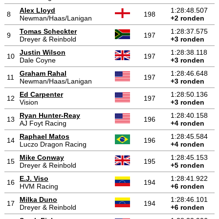
Alex Lloyd
1:28:48.507
8
198
Newman/Haas/Lanigan
+2 ronden
Tomas Scheckter
1:28:37.575
9
197
Dreyer & Reinbold
+3 ronden
Justin Wilson
1:28:38.118
10
197
Dale Coyne
+3 ronden
Graham Rahal
1:28:46.648
11
197
Newman/Haas/Lanigan
+3 ronden
Ed Carpenter
1:28:50.136
12
197
Vision
+3 ronden
Ryan Hunter-Reay
1:28:40.158
13
196
AJ Foyt Racing
+4 ronden
Raphael Matos
1:28:45.584
14
196
Luczo Dragon Racing
+4 ronden
Mike Conway
1:28:45.153
15
195
Dreyer & Reinbold
+5 ronden
E.J. Viso
1:28:41.922
16
194
HVM Racing
+6 ronden
Milka Duno
1:28:46.101
17
194
Dreyer & Reinbold
+6 ronden