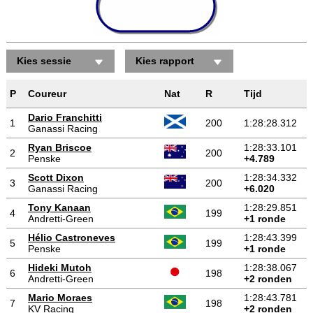
Kies sessie
Kies rapport
P
Coureur
Nat
R
Tijd
Dario Franchitti
1
200
1:28:28.312
Ganassi Racing
Ryan Briscoe
1:28:33.101
2
200
Penske
+4.789
Scott Dixon
1:28:34.332
3
200
Ganassi Racing
+6.020
Tony Kanaan
1:28:29.851
4
199
Andretti-Green
+1 ronde
Hélio Castroneves
1:28:43.399
5
199
Penske
+1 ronde
Hideki Mutoh
1:28:38.067
6
198
Andretti-Green
+2 ronden
Mario Moraes
1:28:43.781
7
198
KV Racing
+2 ronden