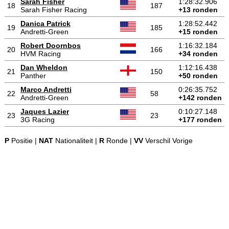
Sarah Fisher
1:28:32.906
18
187
Sarah Fisher Racing
+13 ronden
Danica Patrick
1:28:52.442
19
185
Andretti-Green
+15 ronden
Robert Doornbos
1:16:32.184
20
166
HVM Racing
+34 ronden
Dan Wheldon
1:12:16.438
21
150
Panther
+50 ronden
Marco Andretti
0:26:35.752
22
58
Andretti-Green
+142 ronden
Jaques Lazier
0:10:27.148
23
23
3G Racing
+177 ronden
P
Positie |
NAT
Nationaliteit |
R
Ronde |
VV
Verschil Vorige