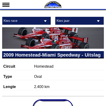
Nieuws
Kies race
Kies jaar
Kalender
Uitslagen
Standen
Coureurs
Teams
2009 Homestead-Miami Speedway - Uitslag
IndyCar 101
Circuit
Homestead
Indy 500
English
Type
Oval
Lengte
2.400 km