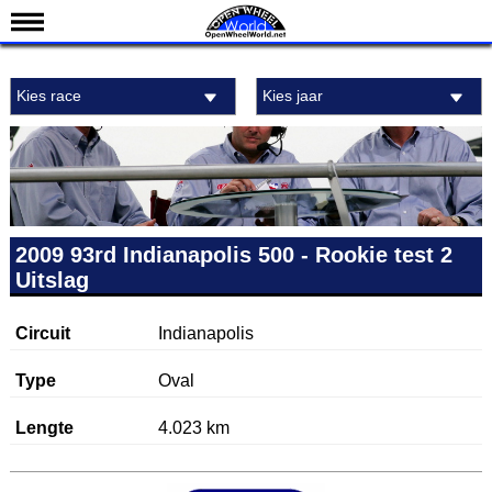
Nieuws
Kies race
Kies jaar
Kalender
Uitslagen
Standen
Coureurs
Teams
2009 93rd Indianapolis 500 - Rookie test 2
Uitslag
IndyCar 101
Indy 500
Circuit
Indianapolis
English
Type
Oval
Lengte
4.023 km