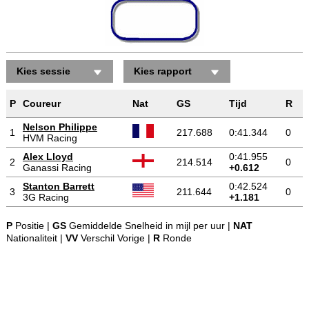
Kies sessie
Kies rapport
P
Coureur
Nat
GS
Tijd
R
Nelson Philippe
1
217.688
0:41.344
0
HVM Racing
Alex Lloyd
0:41.955
2
214.514
0
Ganassi Racing
+0.612
Stanton Barrett
0:42.524
3
211.644
0
3G Racing
+1.181
P
Positie |
GS
Gemiddelde Snelheid in mijl per uur |
NAT
Nationaliteit |
VV
Verschil Vorige |
R
Ronde