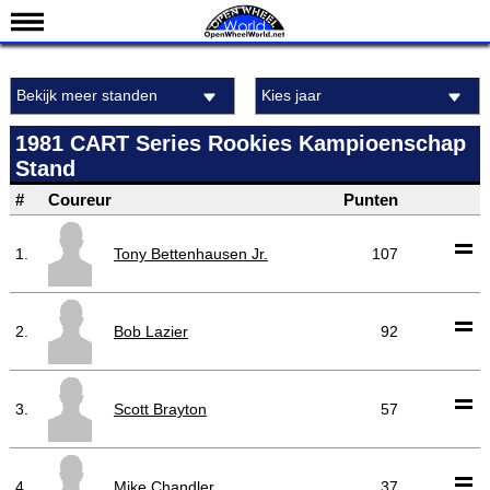
Nieuws
Bekijk meer standen
Kies jaar
Kalender
Uitslagen
1981 CART Series Rookies Kampioenschap
Stand
Standen
#
Coureur
Punten
Coureurs
Teams
1.
Tony Bettenhausen Jr.
107
IndyCar 101
Indy 500
2.
Bob Lazier
92
English
3.
Scott Brayton
57
4.
Mike Chandler
37