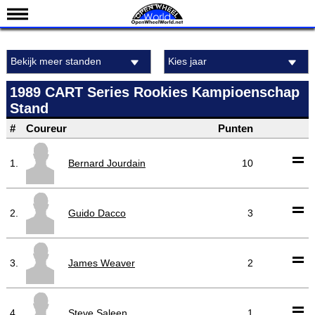
Nieuws
Bekijk meer standen
Kies jaar
Kalender
Uitslagen
1989 CART Series Rookies Kampioenschap
Stand
Standen
#
Coureur
Punten
Coureurs
Teams
1.
Bernard Jourdain
10
IndyCar 101
Indy 500
2.
Guido Dacco
3
English
3.
James Weaver
2
4.
Steve Saleen
1