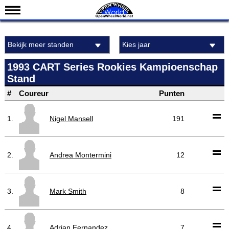
Nieuws
Bekijk meer standen
Kies jaar
Kalender
Uitslagen
1993 CART Series Rookies Kampioenschap
Stand
Standen
#
Coureur
Punten
Coureurs
Teams
1.
Nigel Mansell
191
IndyCar 101
Indy 500
2.
Andrea Montermini
12
English
3.
Mark Smith
8
4.
Adrian Fernandez
7