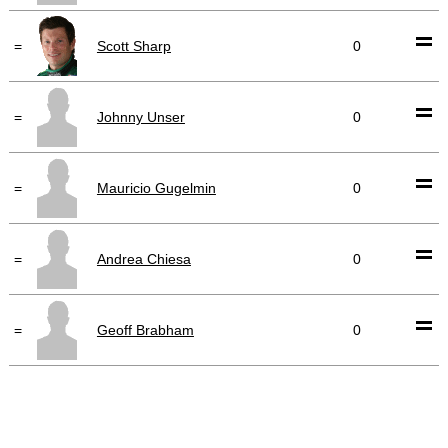
=
Scott Sharp
0
=
Johnny Unser
0
=
Mauricio Gugelmin
0
=
Andrea Chiesa
0
=
Geoff Brabham
0