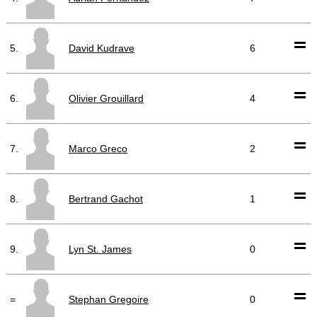
5.
David Kudrave
6
6.
Olivier Grouillard
4
7.
Marco Greco
2
8.
Bertrand Gachot
1
9.
Lyn St. James
0
=
Stephan Gregoire
0