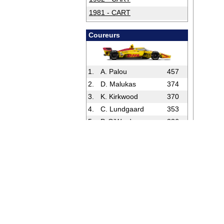
1981 - CART
1980 - CART
Coureurs
1979 - CART
1.
A. Palou
457
2.
D. Malukas
374
3.
K. Kirkwood
370
4.
C. Lundgaard
353
5.
P. O’Ward
336
Volledige Stand
Rookies
1.
D. Hauger
156
2.
C. Collet
136
3.
M. Schumacher
132