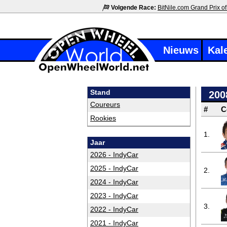
Volgende Race:
BitNile.com Grand Prix of
Nieuws
Kal
Stand
200
Coureurs
#
C
Rookies
1.
Jaar
2026 - IndyCar
2025 - IndyCar
2.
2024 - IndyCar
2023 - IndyCar
3.
2022 - IndyCar
2021 - IndyCar