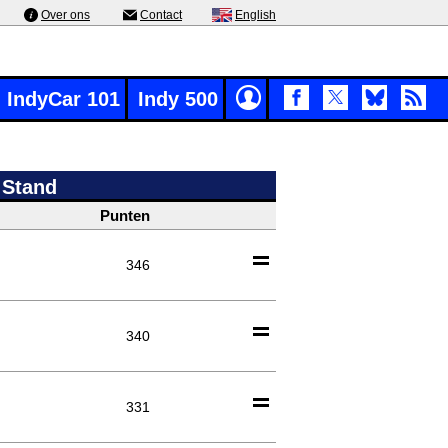
Over ons
Contact
English
IndyCar 101
Indy 500
 Stand
Punten
346
340
331