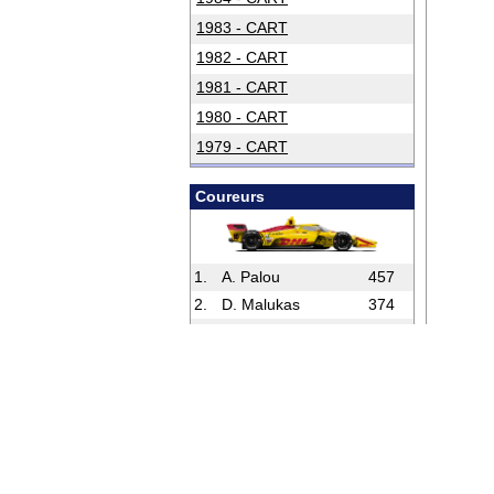
1983 - CART
1982 - CART
1981 - CART
1980 - CART
1979 - CART
Coureurs
1.
A. Palou
457
2.
D. Malukas
374
3.
K. Kirkwood
370
4.
C. Lundgaard
353
5.
P. O’Ward
336
Volledige Stand
Rookies