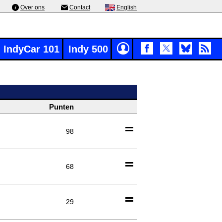
Over ons
Contact
English
IndyCar 101
Indy 500
Punten
98
68
29