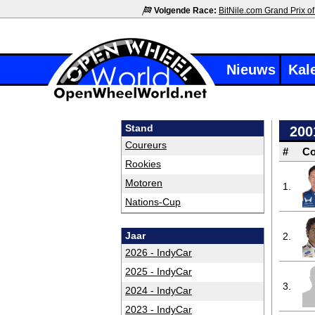
Volgende Race:
BitNile.com Grand Prix of
Nieuws
Kal
Stand
200
Coureurs
#
Co
Rookies
Motoren
1.
Nations-Cup
Jaar
2.
2026 - IndyCar
2025 - IndyCar
3.
2024 - IndyCar
2023 - IndyCar