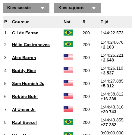
Kies sessie
Kies rapport
Posities gewonnen/verloren
P
Coureur
Nat
R
Tijd
1
Gil de Ferran
200
1:44:22.573
1:44:24.676
2
Hélio Castroneves
200
+2.103
1:44:25.221
3
Alex Barron
200
+2.648
1:44:26.110
4
Buddy Rice
200
+3.537
1:44:27.885
5
Sam Hornish Jr.
200
+5.312
1:44:38.812
6
Robbie Buhl
200
+16.239
1:44:43.316
7
Al Unser Jr.
200
+20.743
1:44:49.855
8
Raul Boesel
200
+27.282
0:00:00.000