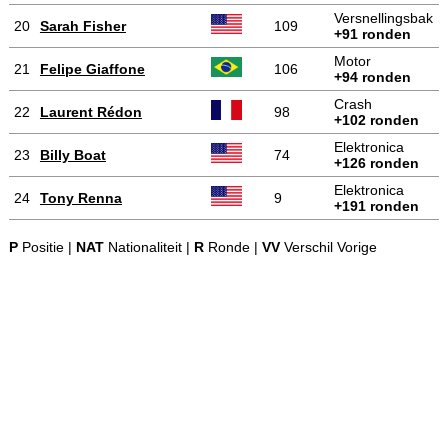
Versnellingsbak
20
Sarah Fisher
109
+91 ronden
Motor
21
Felipe Giaffone
106
+94 ronden
Crash
22
Laurent Rédon
98
+102 ronden
Elektronica
23
Billy Boat
74
+126 ronden
Elektronica
24
Tony Renna
9
+191 ronden
P
Positie |
NAT
Nationaliteit |
R
Ronde |
VV
Verschil Vorige