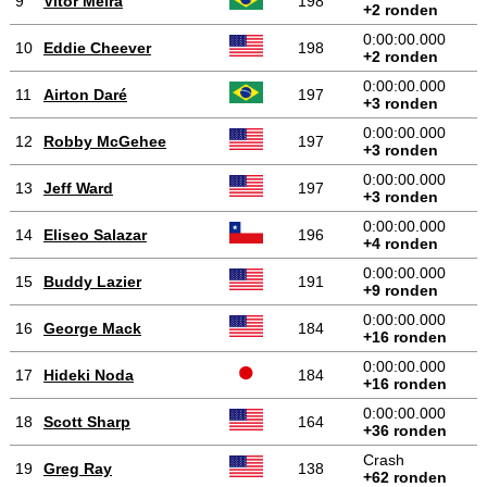
9
Vitor Meira
198
+2 ronden
0:00:00.000
10
Eddie Cheever
198
+2 ronden
0:00:00.000
11
Airton Daré
197
+3 ronden
0:00:00.000
12
Robby McGehee
197
+3 ronden
0:00:00.000
13
Jeff Ward
197
+3 ronden
0:00:00.000
14
Eliseo Salazar
196
+4 ronden
0:00:00.000
15
Buddy Lazier
191
+9 ronden
0:00:00.000
16
George Mack
184
+16 ronden
0:00:00.000
17
Hideki Noda
184
+16 ronden
0:00:00.000
18
Scott Sharp
164
+36 ronden
Crash
19
Greg Ray
138
+62 ronden