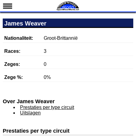
Nieuws
James Weaver
Kalender
Uitslagen
Nationaliteit:
Groot-Brittannië
Standen
Races:
3
Coureurs
Zeges:
0
Teams
Zege %:
0%
IndyCar 101
Indy 500
English
Over James Weaver
Prestaties per type circuit
Uitslagen
Prestaties per type circuit