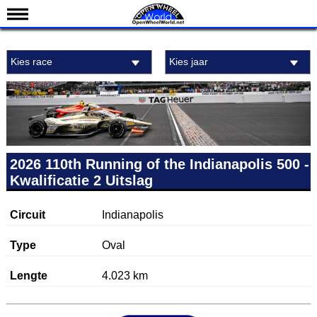
Nieuws
Kies race
Kies jaar
Kalender
Uitslagen
Standen
Coureurs
Teams
2026 110th Running of the Indianapolis 500 -
Kwalificatie 2 Uitslag
IndyCar 101
Indy 500
Circuit
Indianapolis
English
Type
Oval
Lengte
4.023 km