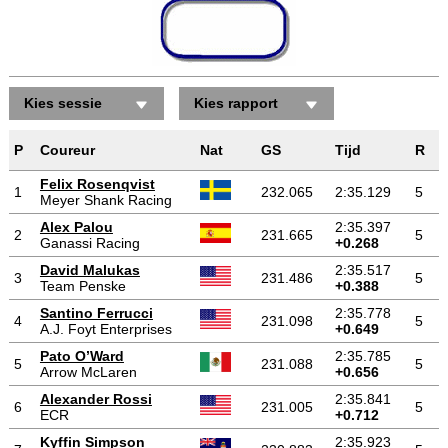
Kies sessie
Kies rapport
Gecombineerde uitslag
P
Coureur
Nat
GS
Tijd
R
Felix Rosenqvist
1
232.065
2:35.129
5
Meyer Shank Racing
Alex Palou
2:35.397
2
231.665
5
Ganassi Racing
+0.268
David Malukas
2:35.517
3
231.486
5
Team Penske
+0.388
Santino Ferrucci
2:35.778
4
231.098
5
A.J. Foyt Enterprises
+0.649
Pato O’Ward
2:35.785
5
231.088
5
Arrow McLaren
+0.656
Alexander Rossi
2:35.841
6
231.005
5
ECR
+0.712
Kyffin Simpson
2:35.923