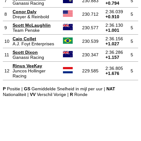
7
230.883
5
Ganassi Racing
+0.794
Conor Daly
2:36.039
8
230.712
5
Dreyer & Reinbold
+0.910
Scott McLaughlin
2:36.130
9
230.577
5
Team Penske
+1.001
Caio Collet
2:36.156
10
230.539
5
A.J. Foyt Enterprises
+1.027
Scott Dixon
2:36.286
11
230.347
5
Ganassi Racing
+1.157
Rinus VeeKay
2:36.805
12
Juncos Hollinger
229.585
5
+1.676
Racing
P
Positie |
GS
Gemiddelde Snelheid in mijl per uur |
NAT
Nationaliteit |
VV
Verschil Vorige |
R
Ronde