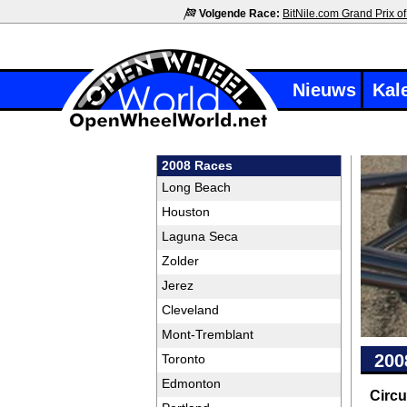
Volgende Race:
BitNile.com Grand Prix of
Nieuws
Kal
2008 Races
Long Beach
Houston
Laguna Seca
Zolder
Jerez
Cleveland
Mont-Tremblant
200
Toronto
Edmonton
Circu