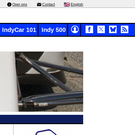
Over ons
Contact
English
IndyCar 101
Indy 500