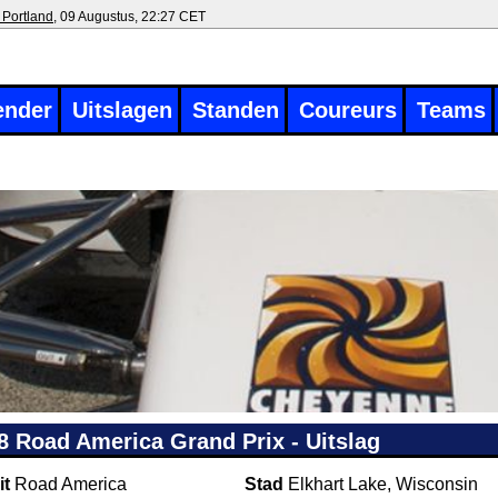
 Portland
, 09 Augustus, 22:27 CET
ender
Uitslagen
Standen
Coureurs
Teams
8 Road America Grand Prix - Uitslag
it
Road America
Stad
Elkhart Lake, Wisconsin