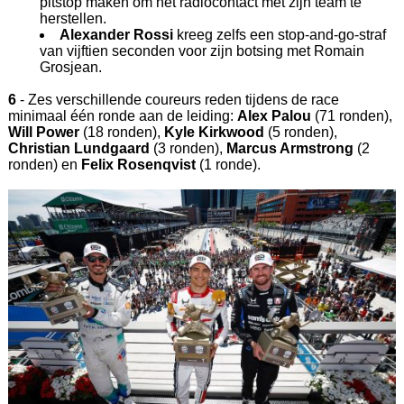
pitstop maken om het radiocontact met zijn team te
herstellen.
Alexander Rossi
kreeg zelfs een stop-and-go-straf
van vijftien seconden voor zijn botsing met Romain
Grosjean.
6
- Zes verschillende coureurs reden tijdens de race
minimaal één ronde aan de leiding:
Alex Palou
(71 ronden),
Will Power
(18 ronden),
Kyle Kirkwood
(5 ronden),
Christian Lundgaard
(3 ronden),
Marcus Armstrong
(2
ronden) en
Felix Rosenqvist
(1 ronde).