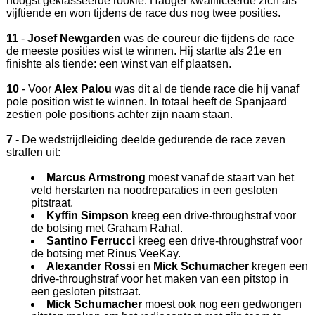
hoogst geklasseerde rookie. Hauger kwalificeerde zich als
vijftiende en won tijdens de race dus nog twee posities.
11
-
Josef Newgarden
was de coureur die tijdens de race
de meeste posities wist te winnen. Hij startte als 21e en
finishte als tiende: een winst van elf plaatsen.
10
- Voor
Alex Palou
was dit al de tiende race die hij vanaf
pole position wist te winnen. In totaal heeft de Spanjaard
zestien pole positions achter zijn naam staan.
7
- De wedstrijdleiding deelde gedurende de race zeven
straffen uit:
Marcus Armstrong
moest vanaf de staart van het
veld herstarten na noodreparaties in een gesloten
pitstraat.
Kyffin Simpson
kreeg een drive-throughstraf voor
de botsing met Graham Rahal.
Santino Ferrucci
kreeg een drive-throughstraf voor
de botsing met Rinus VeeKay.
Alexander Rossi
en
Mick Schumacher
kregen een
drive-throughstraf voor het maken van een pitstop in
een gesloten pitstraat.
Mick Schumacher
moest ook nog een gedwongen