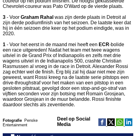
coureur op het podium finishen. De hoogst geklasseerde
Chevrolet-coureur was Pato O'Ward op de vierde plaats.
3
- Voor
Graham Rahal
was zijn derde plaats in Detroit al
zijn derde podiumfinish van het seizoen. De laatste keer dat
hij in één seizoen drie keer op het podium eindigde, was in
2020.
1
- Voor het eerst in de maand mei heeft een
ECR
-bolide
een race uitgereden! Nadat het team met twee wagens
uitviel in de Grand Prix of Indianapolis en zelfs met drie
wagens uitviel in de Indianapolis 500, crashte Christian
Rasmussen al vroeg in de race in Detroit. Alexander Rossi
zag echter wel de finish. Erg blij zal hij daar niet mee zijn
geweest, want Rossi kreeg na de laatste serie pitstops een
drive-throughstraf voor het maken van een pitstop in een
gesloten pitstraat, gevolgd door een stop-and-go-straf van
vijftien seconden voor zijn botsing met Romain Grosjean,
waardoor Grosjean in de muur belandde. Rossi finishte
daardoor slechts als zeventiende.
Deel op Social
Fotografie
Penske
Media
Entertainment