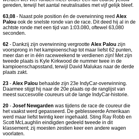
gereden, terwijl het aantal neutralisaties met vijf gelijk bleef.
63,08
- Naast pole position én de overwinning reed
Alex
Palou
ook de snelste ronde van de race. Dit deed hij al in de
achtste ronde met een tijd van 1:03.080, oftewel 63,080
seconden.
62
- Dankzij zijn overwinning vergrootte
Alex Palou
zijn
voorsprong in het kampioenschap tot maar liefst 62 punten,
meer dan er in één raceweekend te verdienen zijn! Met zijn
tweede plaats is Kyle Kirkwood de nummer twee in de
kampioenschapsstand, terwijl David Malukas naar de derde
plaats zakt.
23
-
Alex Palou
behaalde zijn 23e IndyCar-overwinning.
Daarmee stijgt hij naar de 20e plaats op de ranglijst van
meest succesvolle coureurs uit de lange IndyCar-historie.
20
-
Josef Newgarden
was tijdens de race de coureur die
het vaakst werd gepasseerd. De geblesseerde Amerikaan
werd maar liefst twintig keer ingehaald. Sting Ray Robb en
Scott McLaughlin eindigden gedeeld tweede in dit
klassement; zij moesten zestien keer een andere wagen
voorlaten.