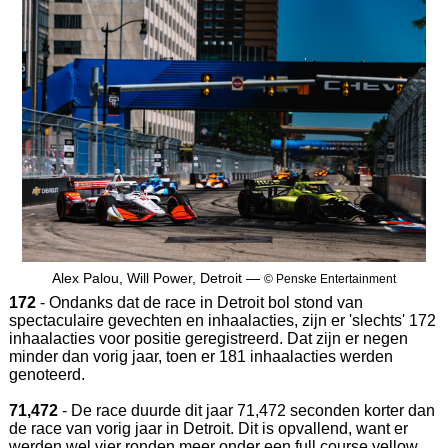
Alex Palou, Will Power, Detroit —
© Penske Entertainment
172
- Ondanks dat de race in Detroit bol stond van
spectaculaire gevechten en inhaalacties, zijn er 'slechts' 172
inhaalacties voor positie geregistreerd. Dat zijn er negen
minder dan vorig jaar, toen er 181 inhaalacties werden
genoteerd.
71,472
- De race duurde dit jaar 71,472 seconden korter dan
de race van vorig jaar in Detroit. Dit is opvallend, want er
werden wel vier ronden meer onder een full course yellow