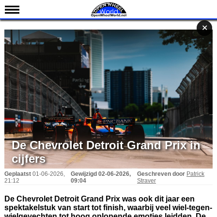
Nieuws
✕
✕
✕
Kalender
Uitslagen
Standen
Coureurs
Teams
IndyCar 101
Indy 500
De Chevrolet Detroit Grand Prix in
English
cijfers
Geplaatst
01-06-2026,
Gewijzigd
02-06-2026,
Geschreven door
Patrick
21:12
09:04
Straver
De Chevrolet Detroit Grand Prix was ook dit jaar een
spektakelstuk van start tot finish, waarbij veel wiel-tegen-
wielgevechten tot hoog oplopende emoties leidden. De