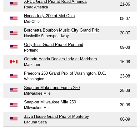
XPEL Grand Prix at Road America
21-06
Road America
Honda Indy 200 at Mid-Ohio
05-07
Mid-Ohio
Borchetta Bourbon Music City Grand Prix
20-07
Nashville Superspeedway
OnlyBulls Grand Prix of Portland
09-08
Portland
Ontario Honda Dealers Indy at Markham
16-08
Markham
Freedom 250 Grand Prix of Washington, D.C.
23-08
Washington
Snap-on Maker and Fixers 250
29-08
Milwaukee Mile
Snap-on Milwaukee Mile 250
30-08
Milwaukee Mile
Java House Grand Prix of Monterey
06-09
Laguna Seca