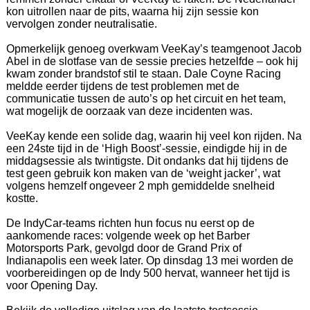
kon uitrollen naar de pits, waarna hij zijn sessie kon
vervolgen zonder neutralisatie.
Opmerkelijk genoeg overkwam VeeKay’s teamgenoot Jacob
Abel in de slotfase van de sessie precies hetzelfde – ook hij
kwam zonder brandstof stil te staan. Dale Coyne Racing
meldde eerder tijdens de test problemen met de
communicatie tussen de auto’s op het circuit en het team,
wat mogelijk de oorzaak van deze incidenten was.
VeeKay kende een solide dag, waarin hij veel kon rijden. Na
een 24ste tijd in de ‘High Boost’-sessie, eindigde hij in de
middagsessie als twintigste. Dit ondanks dat hij tijdens de
test geen gebruik kon maken van de ‘weight jacker’, wat
volgens hemzelf ongeveer 2 mph gemiddelde snelheid
kostte.
De IndyCar-teams richten hun focus nu eerst op de
aankomende races: volgende week op het Barber
Motorsports Park, gevolgd door de Grand Prix of
Indianapolis een week later. Op dinsdag 13 mei worden de
voorbereidingen op de Indy 500 hervat, wanneer het tijd is
voor Opening Day.