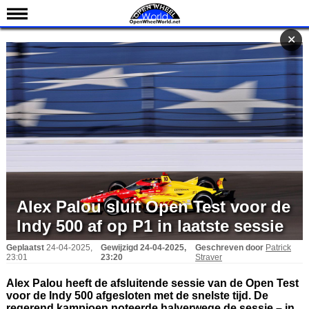
Nieuws
✕
✕
Kalender
Uitslagen
Standen
Coureurs
Teams
IndyCar 101
Indy 500
Alex Palou sluit Open Test voor de
English
Indy 500 af op P1 in laatste sessie
Geplaatst
24-04-2025,
Gewijzigd
24-04-2025,
Geschreven door
Patrick
23:01
23:20
Straver
Alex Palou heeft de afsluitende sessie van de Open Test
voor de Indy 500 afgesloten met de snelste tijd. De
regerend kampioen noteerde halverwege de sessie – in