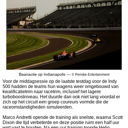
Baanactie op Indianapolis —
© Penske Entertainment
Voor de middagsessie op de laatste testdag voor de Indy
500 hadden de teams hun wagens weer omgebouwd van
kwalificatietrim naar racetrim, inclusief het lagere
turboboostniveau. Het duurde dan ook niet lang voordat er
zich op het circuit een groep coureurs vormde die de
raceomstandigheden simuleerden.
Marco Andretti opende de training als snelste, waarna Scott
Dixon die tijd verbeterde en deze positie ruim een half uur
wist vast te houden. Na een uur training toonde Helio