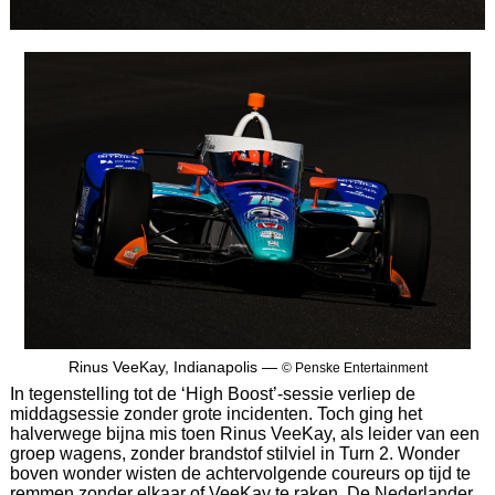
Rinus VeeKay, Indianapolis —
© Penske Entertainment
In tegenstelling tot de ‘High Boost’-sessie verliep de
middagsessie zonder grote incidenten. Toch ging het
halverwege bijna mis toen Rinus VeeKay, als leider van een
groep wagens, zonder brandstof stilviel in Turn 2. Wonder
boven wonder wisten de achtervolgende coureurs op tijd te
remmen zonder elkaar of VeeKay te raken. De Nederlander