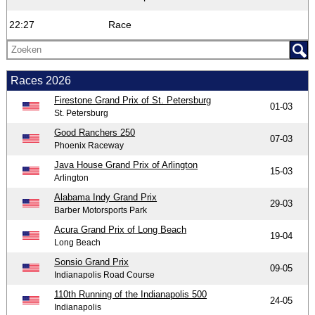
22:27
Race
Races 2026
Firestone Grand Prix of St. Petersburg
01-03
St. Petersburg
Good Ranchers 250
07-03
Phoenix Raceway
Java House Grand Prix of Arlington
15-03
Arlington
Alabama Indy Grand Prix
29-03
Barber Motorsports Park
Acura Grand Prix of Long Beach
19-04
Long Beach
Sonsio Grand Prix
09-05
Indianapolis Road Course
110th Running of the Indianapolis 500
24-05
Indianapolis