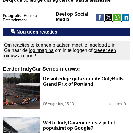
Bekijk de volledige uitslag van de laatste testsessie
Deel op Social
Fotografie
Penske
Media
Entertainment
Nog géén reacties
Om reacties te kunnen plaatsen moet je ingelogd zijn.
Ga naar de
loginpagina
om in te loggen of
creëer een
nieuw account!
Eerder IndyCar Series nieuws:
De volledige gids voor de OnlyBulls
Grand Prix of Portland
06 Augustus, 15:13
reacties: 0
Welke IndyCar-coureurs zijn het
populairst op Google?