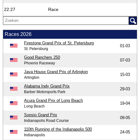
22:27
Race
Races 2026
Firestone Grand Prix of St. Petersburg
01-03
St. Petersburg
Good Ranchers 250
07-03
Phoenix Raceway
Java House Grand Prix of Arlington
15-03
Arlington
Alabama Indy Grand Prix
29-03
Barber Motorsports Park
Acura Grand Prix of Long Beach
19-04
Long Beach
Sonsio Grand Prix
09-05
Indianapolis Road Course
110th Running of the Indianapolis 500
24-05
Indianapolis