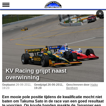
Nieuws
✕
✕
Kalender
Uitslagen
Standen
Coureurs
Teams
IndyCar 101
Indy 500
KV Racing grijpt naast
overwinning
English
Geplaatst
26-06-2011,
Gewijzigd
26-06-2011,
Geschreven door
Haiko
19:23
19:28
Benthem
Een mooie pole positie tijdens de kwalificatie mocht niet
baten om Takuma Sato in de race van een goed resultaat
te voorzien. Op koude banden maakte de Japanner een