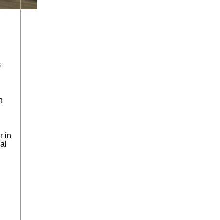
s
n
r in
al