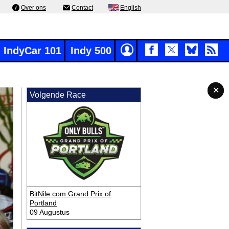
Over ons
Contact
English
IndyCar 101
Indy 500
✕
✕
✕
✕
Volgende Race
BitNile.com Grand Prix of
Portland
09 Augustus