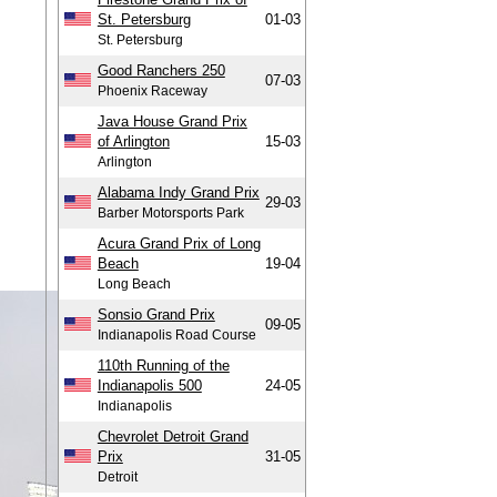
St. Petersburg
01-03
St. Petersburg
Good Ranchers 250
07-03
Phoenix Raceway
Java House Grand Prix
of Arlington
15-03
Arlington
Alabama Indy Grand Prix
29-03
Barber Motorsports Park
Acura Grand Prix of Long
Beach
19-04
Long Beach
Sonsio Grand Prix
09-05
Indianapolis Road Course
110th Running of the
Indianapolis 500
24-05
Indianapolis
Chevrolet Detroit Grand
Prix
31-05
Detroit