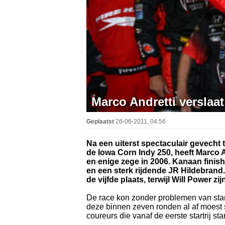
Marco Andretti verslaa
Geplaatst
26-06-2011, 04:56
Na een uiterst spectaculair gevecht
de Iowa Corn Indy 250, heeft Marco A
en enige zege in 2006. Kanaan finish
en een sterk rijdende JR Hildebrand
de vijfde plaats, terwijl Will Power z
De race kon zonder problemen van star
deze binnen zeven ronden al af moest st
coureurs die vanaf de eerste startrij st