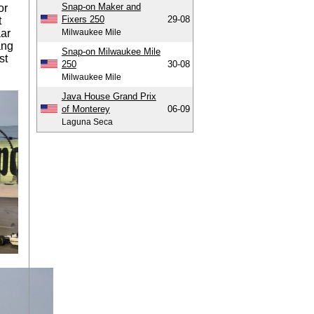
Snap-on Maker and
or
Fixers 250
29-08
t
aar
Milwaukee Mile
ang
Snap-on Milwaukee Mile
st
250
30-08
Milwaukee Mile
Java House Grand Prix
of Monterey
06-09
Laguna Seca