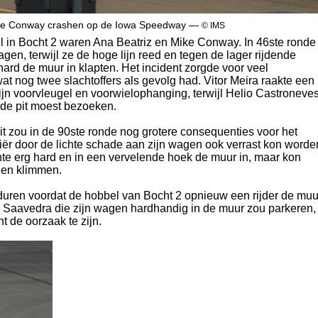
ike Conway crashen op de Iowa Speedway —
© IMS
l in Bocht 2 waren Ana Beatriz en Mike Conway. In 46ste ronde
agen, terwijl ze de hoge lijn reed en tegen de lager rijdende
d de muur in klapten. Het incident zorgde voor veel
 wat nog twee slachtoffers als gevolg had. Vitor Meira raakte een
jn voorvleugel en voorwielophanging, terwijl Helio Castroneve
 de pit moest bezoeken.
it zou in de 90ste ronde nog grotere consequenties voor het
iër door de lichte schade aan zijn wagen ook verrast kon worde
hte erg hard en in een vervelende hoek de muur in, maar kon
gen klimmen.
duren voordat de hobbel van Bocht 2 opnieuw een rijder de muu
n Saavedra die zijn wagen hardhandig in de muur zou parkeren, 
 de oorzaak te zijn.