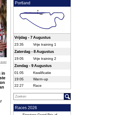
Portland
Vrijdag - 7 Augustus
23:35
Vrije training 1
Zaterdag - 8 Augustus
19:05
Vrije training 2
raver
Zondag - 9 Augustus
01:05
Kwalificatie
 in
ste
19:05
Warm-up
xon
22:27
Race
dan
r
Races 2026
Firestone Grand Prix of