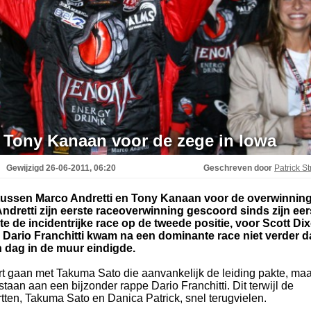
t Tony Kanaan voor de zege in Iowa
Gewijzigd
26-06-2011, 06:20
Geschreven door
Patrick St
 tussen Marco Andretti en Tony Kanaan voor de overwinning
ndretti zijn eerste raceoverwinning gescoord sinds zijn eer
te de incidentrijke race op de tweede positie, voor Scott Di
. Dario Franchitti kwam na een dominante race niet verder 
ijn dag in de muur eindigde.
t gaan met Takuma Sato die aanvankelijk de leiding pakte, maa
aan aan een bijzonder rappe Dario Franchitti. Dit terwijl de
artten, Takuma Sato en Danica Patrick, snel terugvielen.