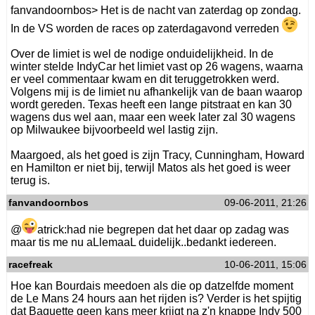
fanvandoornbos> Het is de nacht van zaterdag op zondag.
In de VS worden de races op zaterdagavond verreden
Over de limiet is wel de nodige onduidelijkheid. In de
winter stelde IndyCar het limiet vast op 26 wagens, waarna
er veel commentaar kwam en dit teruggetrokken werd.
Volgens mij is de limiet nu afhankelijk van de baan waarop
wordt gereden. Texas heeft een lange pitstraat en kan 30
wagens dus wel aan, maar een week later zal 30 wagens
op Milwaukee bijvoorbeeld wel lastig zijn.
Maargoed, als het goed is zijn Tracy, Cunningham, Howard
en Hamilton er niet bij, terwijl Matos als het goed is weer
terug is.
fanvandoornbos
09-06-2011, 21:26
@
atrick:had nie begrepen dat het daar op zadag was
maar tis me nu aLlemaaL duidelijk..bedankt iedereen.
racefreak
10-06-2011, 15:06
Hoe kan Bourdais meedoen als die op datzelfde moment
de Le Mans 24 hours aan het rijden is? Verder is het spijtig
dat Baguette geen kans meer krijgt na z'n knappe Indy 500