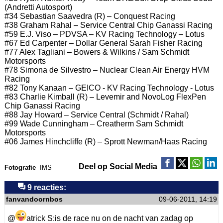
(Andretti Autosport)
#34 Sebastian Saavedra (R) – Conquest Racing
#38 Graham Rahal – Service Central Chip Ganassi Racing
#59 E.J. Viso – PDVSA – KV Racing Technology – Lotus
#67 Ed Carpenter – Dollar General Sarah Fisher Racing
#77 Alex Tagliani – Bowers & Wilkins / Sam Schmidt
Motorsports
#78 Simona de Silvestro – Nuclear Clean Air Energy HVM
Racing
#82 Tony Kanaan – GEICO - KV Racing Technology - Lotus
#83 Charlie Kimball (R) – Levemir and NovoLog FlexPen
Chip Ganassi Racing
#88 Jay Howard – Service Central (Schmidt / Rahal)
#99 Wade Cunningham – Creatherm Sam Schmidt
Motorsports
#06 James Hinchcliffe (R) – Sprott Newman/Haas Racing
Deel op Social Media
Fotografie
IMS
9 reacties:
fanvandoornbos
09-06-2011, 14:19
@
atrick S:is de race nu on de nacht van zadag op