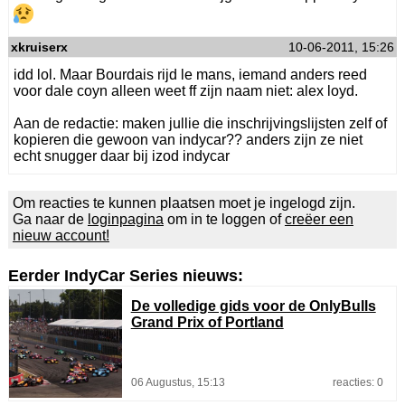
xkruiserx
10-06-2011, 15:26
idd lol. Maar Bourdais rijd le mans, iemand anders reed
voor dale coyn alleen weet ff zijn naam niet: alex loyd.
Aan de redactie: maken jullie die inschrijvingslijsten zelf of
kopieren die gewoon van indycar?? anders zijn ze niet
echt snugger daar bij izod indycar
Om reacties te kunnen plaatsen moet je ingelogd zijn.
Ga naar de
loginpagina
om in te loggen of
creëer een
nieuw account!
Eerder IndyCar Series nieuws:
De volledige gids voor de OnlyBulls
Grand Prix of Portland
06 Augustus, 15:13
reacties: 0