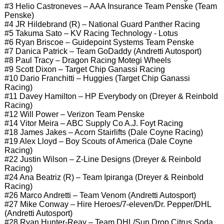
#3 Helio Castroneves – AAA Insurance Team Penske (Team
Penske)
#4 JR Hildebrand (R) – National Guard Panther Racing
#5 Takuma Sato – KV Racing Technology - Lotus
#6 Ryan Briscoe – Guidepoint Systems Team Penske
#7 Danica Patrick – Team GoDaddy (Andretti Autosport)
#8 Paul Tracy – Dragon Racing Motegi Wheels
#9 Scott Dixon – Target Chip Ganassi Racing
#10 Dario Franchitti – Huggies (Target Chip Ganassi
Racing)
#11 Davey Hamilton – HP Everybody on (Dreyer & Reinbold
Racing)
#12 Will Power – Verizon Team Penske
#14 Vitor Meira – ABC Supply Co A.J. Foyt Racing
#18 James Jakes – Acorn Stairlifts (Dale Coyne Racing)
#19 Alex Lloyd – Boy Scouts of America (Dale Coyne
Racing)
#22 Justin Wilson – Z-Line Designs (Dreyer & Reinbold
Racing)
#24 Ana Beatriz (R) – Team Ipiranga (Dreyer & Reinbold
Racing)
#26 Marco Andretti – Team Venom (Andretti Autosport)
#27 Mike Conway – Hire Heroes/7-eleven/Dr. Pepper/DHL
(Andretti Autosport)
#28 Ryan Hunter-Reay – Team DHL/Sun Drop Citrus Soda