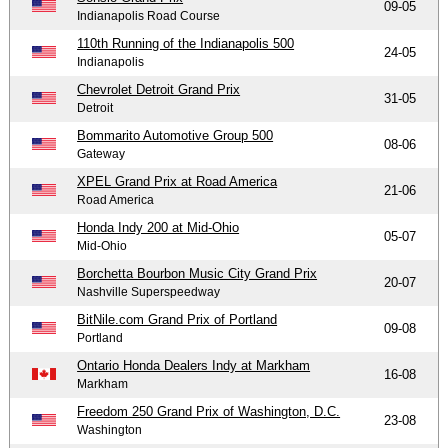
09-05
Indianapolis Road Course
110th Running of the Indianapolis 500
24-05
Indianapolis
Chevrolet Detroit Grand Prix
31-05
Detroit
Bommarito Automotive Group 500
08-06
Gateway
XPEL Grand Prix at Road America
21-06
Road America
Honda Indy 200 at Mid-Ohio
05-07
Mid-Ohio
Borchetta Bourbon Music City Grand Prix
20-07
Nashville Superspeedway
BitNile.com Grand Prix of Portland
09-08
Portland
Ontario Honda Dealers Indy at Markham
16-08
Markham
Freedom 250 Grand Prix of Washington, D.C.
23-08
Washington