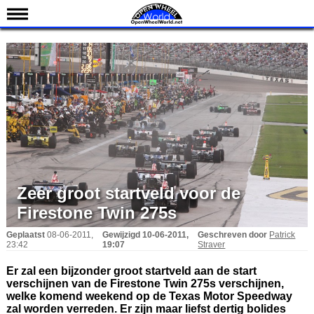
Nieuws
Kalender
Uitslagen
Standen
Coureurs
Teams
IndyCar 101
Zeer groot startveld voor de
Indy 500
Firestone Twin 275s
English
Geplaatst
08-06-2011,
Gewijzigd
10-06-2011,
Geschreven door
Patrick
23:42
19:07
Straver
Er zal een bijzonder groot startveld aan de start
verschijnen van de Firestone Twin 275s verschijnen,
welke komend weekend op de Texas Motor Speedway
zal worden verreden. Er zijn maar liefst dertig bolides