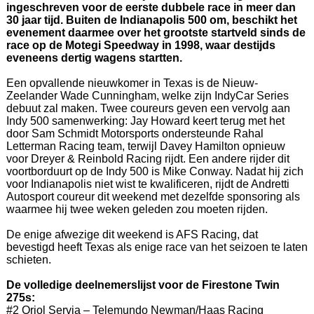
ingeschreven voor de eerste dubbele race in meer dan
30 jaar tijd. Buiten de Indianapolis 500 om, beschikt het
evenement daarmee over het grootste startveld sinds de
race op de Motegi Speedway in 1998, waar destijds
eveneens dertig wagens startten.
Een opvallende nieuwkomer in Texas is de Nieuw-
Zeelander Wade Cunningham, welke zijn IndyCar Series
debuut zal maken. Twee coureurs geven een vervolg aan
Indy 500 samenwerking: Jay Howard keert terug met het
door Sam Schmidt Motorsports ondersteunde Rahal
Letterman Racing team, terwijl Davey Hamilton opnieuw
voor Dreyer & Reinbold Racing rijdt. Een andere rijder dit
voortborduurt op de Indy 500 is Mike Conway. Nadat hij zich
voor Indianapolis niet wist te kwalificeren, rijdt de Andretti
Autosport coureur dit weekend met dezelfde sponsoring als
waarmee hij twee weken geleden zou moeten rijden.
De enige afwezige dit weekend is AFS Racing, dat
bevestigd heeft Texas als enige race van het seizoen te laten
schieten.
De volledige deelnemerslijst voor de Firestone Twin
275s:
#2 Oriol Servia – Telemundo Newman/Haas Racing