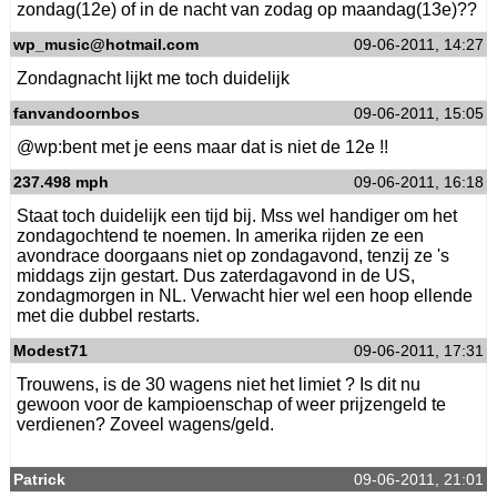
zondag(12e) of in de nacht van zodag op maandag(13e)??
wp_music@hotmail.com
09-06-2011, 14:27
Zondagnacht lijkt me toch duidelijk
fanvandoornbos
09-06-2011, 15:05
@wp:bent met je eens maar dat is niet de 12e !!
237.498 mph
09-06-2011, 16:18
Staat toch duidelijk een tijd bij. Mss wel handiger om het
zondagochtend te noemen. In amerika rijden ze een
avondrace doorgaans niet op zondagavond, tenzij ze 's
middags zijn gestart. Dus zaterdagavond in de US,
zondagmorgen in NL. Verwacht hier wel een hoop ellende
met die dubbel restarts.
Modest71
09-06-2011, 17:31
Trouwens, is de 30 wagens niet het limiet ? Is dit nu
gewoon voor de kampioenschap of weer prijzengeld te
verdienen? Zoveel wagens/geld.
Patrick
09-06-2011, 21:01