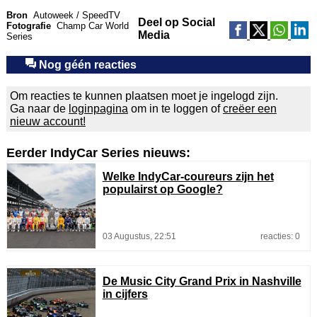
Bron
Autoweek / SpeedTV
Deel op Social
Fotografie
Champ Car World
Media
Series
Nog géén reacties
Om reacties te kunnen plaatsen moet je ingelogd zijn.
Ga naar de
loginpagina
om in te loggen of
creëer een
nieuw account!
Eerder IndyCar Series nieuws:
Welke IndyCar-coureurs zijn het
populairst op Google?
03 Augustus, 22:51
reacties: 0
De Music City Grand Prix in Nashville
in cijfers