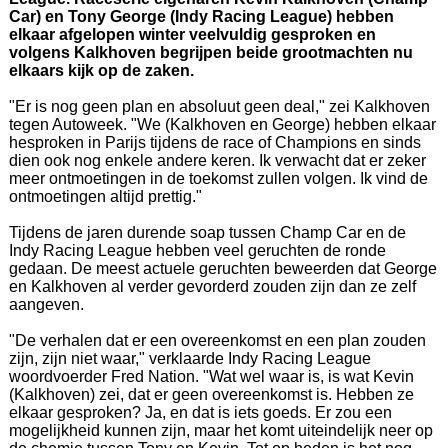
Car) en Tony George (Indy Racing League) hebben
elkaar afgelopen winter veelvuldig gesproken en
volgens Kalkhoven begrijpen beide grootmachten nu
elkaars kijk op de zaken.
"Er is nog geen plan en absoluut geen deal," zei Kalkhoven
tegen Autoweek. "We (Kalkhoven en George) hebben elkaar
hesproken in Parijs tijdens de race of Champions en sinds
dien ook nog enkele andere keren. Ik verwacht dat er zeker
meer ontmoetingen in de toekomst zullen volgen. Ik vind de
ontmoetingen altijd prettig."
Tijdens de jaren durende soap tussen Champ Car en de
Indy Racing League hebben veel geruchten de ronde
gedaan. De meest actuele geruchten beweerden dat George
en Kalkhoven al verder gevorderd zouden zijn dan ze zelf
aangeven.
"De verhalen dat er een overeenkomst en een plan zouden
zijn, zijn niet waar," verklaarde Indy Racing League
woordvoerder Fred Nation. "Wat wel waar is, is wat Kevin
(Kalkhoven) zei, dat er geen overeenkomst is. Hebben ze
elkaar gesproken? Ja, en dat is iets goeds. Er zou een
mogelijkheid kunnen zijn, maar het komt uiteindelijk neer op