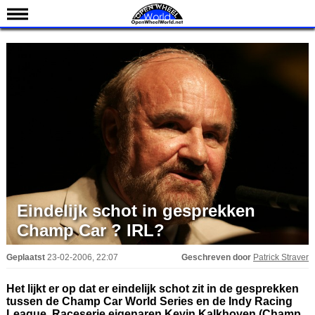
Nieuws
Kalender
Uitslagen
Standen
Coureurs
Teams
IndyCar 101
Indy 500
Eindelijk schot in gesprekken
English
Champ Car ? IRL?
Geplaatst
23-02-2006, 22:07
Geschreven door
Patrick Straver
Het lijkt er op dat er eindelijk schot zit in de gesprekken
tussen de Champ Car World Series en de Indy Racing
League. Raceserie eigenaren Kevin Kalkhoven (Champ