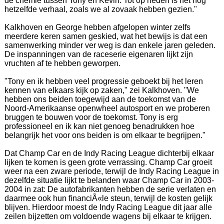
de chemie tussen Tony en Kevin. Tot op heden is het nog
hetzelfde verhaal, zoals we al zovaak hebben gezien."
Kalkhoven en George hebben afgelopen winter zelfs
meerdere keren samen geskied, wat het bewijs is dat een
samenwerking minder ver weg is dan enkele jaren geleden.
De inspanningen van de raceserie eigenaren lijkt zijn
vruchten af te hebben geworpen.
"Tony en ik hebben veel progressie geboekt bij het leren
kennen van elkaars kijk op zaken," zei Kalkhoven. "We
hebben ons beiden toegewijd aan de toekomst van de
Noord-Amerikaanse openwheel autosport en we proberen
bruggen te bouwen voor de toekomst. Tony is erg
professioneel en ik kan niet genoeg benadrukken hoe
belangrijk het voor ons beiden is om elkaar te begrijpen."
Dat Champ Car en de Indy Racing League dichterbij elkaar
lijken te komen is geen grote verrassing. Champ Car groeit
weer na een zware periode, terwijl de Indy Racing League in
dezelfde situatie lijkt te belanden waar Champ Car in 2003-
2004 in zat: De autofabrikanten hebben de serie verlaten en
daarmee ook hun financiÃ«le steun, terwijl de kosten gelijk
blijven. Hierdoor moest de Indy Racing League dit jaar alle
zeilen bijzetten om voldoende wagens bij elkaar te krijgen.