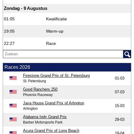
Zondag - 9 Augustus
01:05
Kwalificatie
19:05
Warm-up
22:27
Race
Races 2026
Firestone Grand Prix of St. Petersburg
01-03
St. Petersburg
Good Ranchers 250
07-03
Phoenix Raceway
Java House Grand Prix of Arlington
15-03
Arlington
Alabama Indy Grand Prix
29-03
Barber Motorsports Park
Acura Grand Prix of Long Beach
19-04