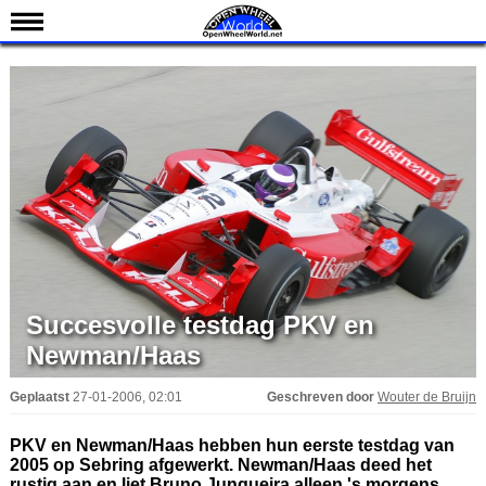
Nieuws
Kalender
Uitslagen
Standen
Coureurs
Teams
IndyCar 101
Indy 500
Succesvolle testdag PKV en
English
Newman/Haas
Geplaatst
27-01-2006, 02:01
Geschreven door
Wouter de Bruijn
PKV en Newman/Haas hebben hun eerste testdag van
2005 op Sebring afgewerkt. Newman/Haas deed het
rustig aan en liet Bruno Junqueira alleen 's morgens