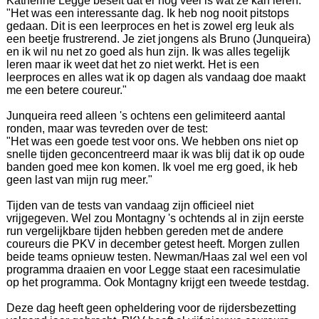
Katherine Legge beseft dat er nog veel is wat ze kan leren:
"Het was een interessante dag. Ik heb nog nooit pitstops
gedaan. Dit is een leerproces en het is zowel erg leuk als
een beetje frustrerend. Je ziet jongens als Bruno (Junqueira)
en ik wil nu net zo goed als hun zijn. Ik was alles tegelijk
leren maar ik weet dat het zo niet werkt. Het is een
leerproces en alles wat ik op dagen als vandaag doe maakt
me een betere coureur."
Junqueira reed alleen 's ochtens een gelimiteerd aantal
ronden, maar was tevreden over de test:
"Het was een goede test voor ons. We hebben ons niet op
snelle tijden geconcentreerd maar ik was blij dat ik op oude
banden goed mee kon komen. Ik voel me erg goed, ik heb
geen last van mijn rug meer."
Tijden van de tests van vandaag zijn officieel niet
vrijgegeven. Wel zou Montagny 's ochtends al in zijn eerste
run vergelijkbare tijden hebben gereden met de andere
coureurs die PKV in december getest heeft. Morgen zullen
beide teams opnieuw testen. Newman/Haas zal wel een vol
programma draaien en voor Legge staat een racesimulatie
op het programma. Ook Montagny krijgt een tweede testdag.
Deze dag heeft geen opheldering voor de rijdersbezetting