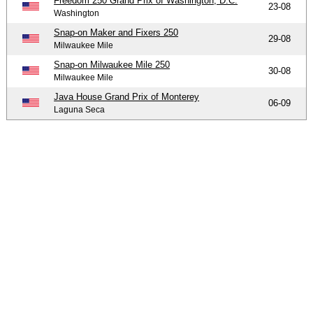
Freedom 250 Grand Prix of Washington, D.C.
23-08
Washington
Snap-on Maker and Fixers 250
29-08
Milwaukee Mile
Snap-on Milwaukee Mile 250
30-08
Milwaukee Mile
Java House Grand Prix of Monterey
06-09
Laguna Seca
-
-
-
© 2004-2026 OpenWheelWorld.net
Privacy
Disclaimer
Over
-
ons
Contact