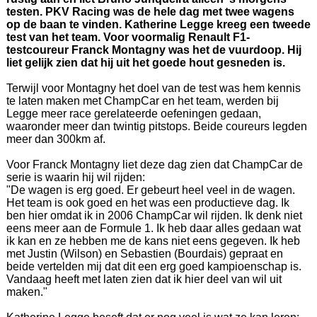
testen. PKV Racing was de hele dag met twee wagens
op de baan te vinden. Katherine Legge kreeg een tweede
test van het team. Voor voormalig Renault F1-
testcoureur Franck Montagny was het de vuurdoop. Hij
liet gelijk zien dat hij uit het goede hout gesneden is.
Terwijl voor Montagny het doel van de test was hem kennis
te laten maken met ChampCar en het team, werden bij
Legge meer race gerelateerde oefeningen gedaan,
waaronder meer dan twintig pitstops. Beide coureurs legden
meer dan 300km af.
Voor Franck Montagny liet deze dag zien dat ChampCar de
serie is waarin hij wil rijden:
"De wagen is erg goed. Er gebeurt heel veel in de wagen.
Het team is ook goed en het was een productieve dag. Ik
ben hier omdat ik in 2006 ChampCar wil rijden. Ik denk niet
eens meer aan de Formule 1. Ik heb daar alles gedaan wat
ik kan en ze hebben me de kans niet eens gegeven. Ik heb
met Justin (Wilson) en Sebastien (Bourdais) gepraat en
beide vertelden mij dat dit een erg goed kampioenschap is.
Vandaag heeft met laten zien dat ik hier deel van wil uit
maken."