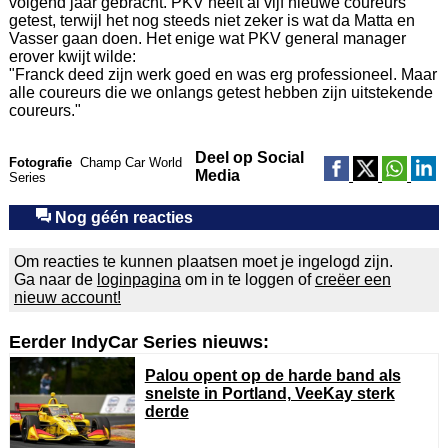
volgend jaar gebracht. PKV heeft al vijf nieuwe coureurs
getest, terwijl het nog steeds niet zeker is wat da Matta en
Vasser gaan doen. Het enige wat PKV general manager
erover kwijt wilde:
"Franck deed zijn werk goed en was erg professioneel. Maar
alle coureurs die we onlangs getest hebben zijn uitstekende
coureurs."
Deel op Social
Fotografie
Champ Car World
Media
Series
Nog géén reacties
Om reacties te kunnen plaatsen moet je ingelogd zijn.
Ga naar de
loginpagina
om in te loggen of
creëer een
nieuw account!
Eerder IndyCar Series nieuws:
Palou opent op de harde band als
snelste in Portland, VeeKay sterk
derde