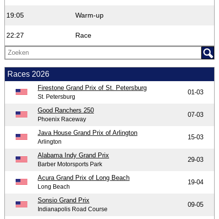
19:05
Warm-up
22:27
Race
Races 2026
Firestone Grand Prix of St. Petersburg
01-03
St. Petersburg
Good Ranchers 250
07-03
Phoenix Raceway
Java House Grand Prix of Arlington
15-03
Arlington
Alabama Indy Grand Prix
29-03
Barber Motorsports Park
Acura Grand Prix of Long Beach
19-04
Long Beach
Sonsio Grand Prix
09-05
Indianapolis Road Course