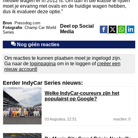
nieuwe wagen er in 2012 is. Om dan in die klasse te rijden
moet je ervaring met ovals en de huidige wagen hebben,
dus ik evalueer deze optie.”
Bron
Pressdog.com
Deel op Social
Fotografie
Champ Car World
Media
Series
Nog géén reacties
Om reacties te kunnen plaatsen moet je ingelogd zijn.
Ga naar de
loginpagina
om in te loggen of
creëer een
nieuw account!
Eerder IndyCar Series nieuws:
Welke IndyCar-coureurs zijn het
populairst op Google?
03 Augustus, 22:51
reacties: 0