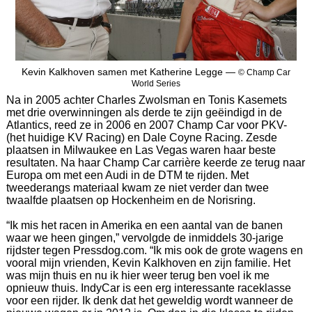
Kevin Kalkhoven samen met Katherine Legge —
© Champ Car
World Series
Na in 2005 achter Charles Zwolsman en Tonis Kasemets
met drie overwinningen als derde te zijn geëindigd in de
Atlantics, reed ze in 2006 en 2007 Champ Car voor PKV-
(het huidige KV Racing) en Dale Coyne Racing. Zesde
plaatsen in Milwaukee en Las Vegas waren haar beste
resultaten. Na haar Champ Car carrière keerde ze terug naar
Europa om met een Audi in de DTM te rijden. Met
tweederangs materiaal kwam ze niet verder dan twee
twaalfde plaatsen op Hockenheim en de Norisring.
“Ik mis het racen in Amerika en een aantal van de banen
waar we heen gingen,” vervolgde de inmiddels 30-jarige
rijdster tegen Pressdog.com. “Ik mis ook de grote wagens en
vooral mijn vrienden, Kevin Kalkhoven en zijn familie. Het
was mijn thuis en nu ik hier weer terug ben voel ik me
opnieuw thuis. IndyCar is een erg interessante raceklasse
voor een rijder. Ik denk dat het geweldig wordt wanneer de