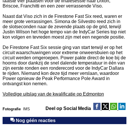
laatste vier plaatsen voor de finalesessie naar Dixon,
Briscoe, Franchitti en een zeer verrassende Viso.
Naast dat Viso zich in de Firestone Fast Six reed, waren er
meer grote verrassingen. Simona de Silvestro reed zich in
de slotseconden naar de zevende plaats op de grid, terwijl
Justin Wilson het hoge tempo van de IndyCar Series top niet
kon volgen en tevreden moest zijn met een negende positie.
De Firestone Fast Six sessie ging van start terwijl er op het
circuit waarschuwingen voor extreme onweersbuien op het
circuit werden omgeroepen. Power pakte direct de koe bij de
hoorns door dankzij de snel dalende temperatuur in één van
zijn eerste ronden een ronderecord voor de IndyCar Dallara
te rijden. Niemand kon deze tijd meer verslaan, waardoor
Power opnieuw de Peak Performance Pole Award in
ontvangst kon nemen.
Volledige uitslag van de kwalificatie op Edmonton
Deel op Social Media
Fotografie
IMS
Nog géén reacties