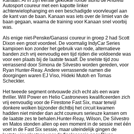
Kanaan. Al in zijn eerste geklokte ronde stond de Andretti
Autosport coureur met een kapotte linker
achterwielophanging en een beschadigde voorvleugel aan
de kant van de baan. Kanaan was iets over de limiet van de
baan gegaan, waarna de training voor Kanaan snel voorbij
was.
Als enige niet-Penske/Ganassi coureur in groep 2 had Scott
Dixon een groot voordeel. De voormalig IndyCar Series
kampioen kon zonder het gebruik van rode, alternatieve
banden zich vrij eenvoudig een tijd rijden die voldoende was
voor een plaats bij de laatste twaalf. De snelste tijd zou
verrassend door Simona de Silvestro worden gereden, voor
Ryan Hunter-Reay. Andere verrassende namen die
doorgingen waren EJ Viso, Hideki Mutoh en Tomas
Scheckter.
Het tweede segment ontvouwde zich echt als een ware
thriller. Will Power en Helio Castroneves kwalificeerden zich
vrij eenvoudig voor de Firestone Fast Six, maar terwijl
donkere wolken bijzonder dichtbij het circuit kwamen
hadden niet minder dan acht coureurs serieuze kansen om
de laatste zes te behalen.Hunter-Reay, Wilson, De Silvestro
en Matos stonden allen op een moment in de sessie met één
voet in de Fast Six sessie, maar uiteindelijk gingen de