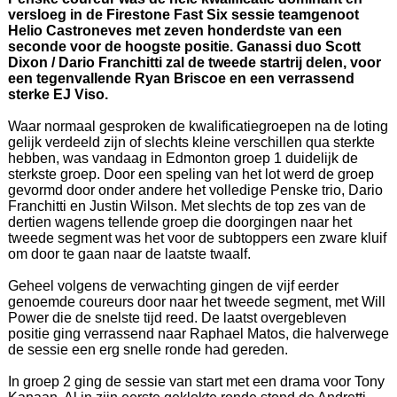
versloeg in de Firestone Fast Six sessie teamgenoot
Helio Castroneves met zeven honderdste van een
seconde voor de hoogste positie. Ganassi duo Scott
Dixon / Dario Franchitti zal de tweede startrij delen, voor
een tegenvallende Ryan Briscoe en een verrassend
sterke EJ Viso.
Waar normaal gesproken de kwalificatiegroepen na de loting
gelijk verdeeld zijn of slechts kleine verschillen qua sterkte
hebben, was vandaag in Edmonton groep 1 duidelijk de
sterkste groep. Door een speling van het lot werd de groep
gevormd door onder andere het volledige Penske trio, Dario
Franchitti en Justin Wilson. Met slechts de top zes van de
dertien wagens tellende groep die doorgingen naar het
tweede segment was het voor de subtoppers een zware kluif
om door te gaan naar de laatste twaalf.
Geheel volgens de verwachting gingen de vijf eerder
genoemde coureurs door naar het tweede segment, met Will
Power die de snelste tijd reed. De laatst overgebleven
positie ging verrassend naar Raphael Matos, die halverwege
de sessie een erg snelle ronde had gereden.
In groep 2 ging de sessie van start met een drama voor Tony