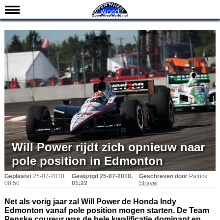
Nieuws
Kalender
Uitslagen
Standen
Coureurs
Teams
IndyCar 101
Indy 500
Will Power rijdt zich opnieuw naar
English
pole position in Edmonton
Geplaatst
25-07-2010,
Gewijzigd
25-07-2010,
Geschreven door
Patrick
00:50
01:22
Straver
Net als vorig jaar zal Will Power de Honda Indy
Edmonton vanaf pole position mogen starten. De Team
Penske coureur was de hele kwalificatie dominant en