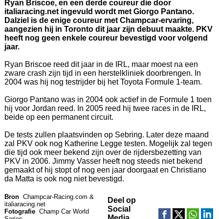
Ryan Briscoe, en een derde coureur die door
italiaracing.net ingevuld wordt met Giorgo Pantano.
Dalziel is de enige coureur met Champcar-ervaring,
aangezien hij in Toronto dit jaar zijn debuut maakte. PKV
heeft nog geen enkele coureur bevestigd voor volgend
jaar.
Ryan Briscoe reed dit jaar in de IRL, maar moest na een
zware crash zijn tijd in een herstelkliniek doorbrengen. In
2004 was hij nog testrijder bij het Toyota Formule 1-team.
Giorgo Pantano was in 2004 ook actief in de Formule 1 toen
hij voor Jordan reed. In 2005 reed hij twee races in de IRL,
beide op een permanent circuit.
De tests zullen plaatsvinden op Sebring. Later deze maand
zal PKV ook nog Katherine Legge testen. Mogelijk zal tegen
die tijd ook meer bekend zijn over de rijdersbezetting van
PKV in 2006. Jimmy Vasser heeft nog steeds niet bekend
gemaakt of hij stopt of nog een jaar doorgaat en Christiano
da Matta is ook nog niet bevestigd.
Bron
Champcar-Racing.com &
Deel op
italiaracing.net
Social
Fotografie
Champ Car World
Media
Series