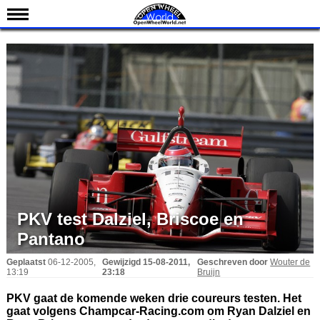
Nieuws
Kalender
Uitslagen
Standen
Coureurs
Teams
IndyCar 101
Indy 500
PKV test Dalziel, Briscoe en
English
Pantano
Geplaatst
06-12-2005,
Gewijzigd
15-08-2011,
Geschreven door
Wouter de
13:19
23:18
Bruijn
PKV gaat de komende weken drie coureurs testen. Het
gaat volgens Champcar-Racing.com om Ryan Dalziel en