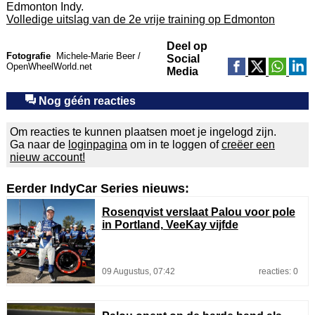
Edmonton Indy.
Volledige uitslag van de 2e vrije training op Edmonton
Deel op
Fotografie
Michele-Marie Beer /
Social
OpenWheelWorld.net
Media
Nog géén reacties
Om reacties te kunnen plaatsen moet je ingelogd zijn.
Ga naar de
loginpagina
om in te loggen of
creëer een
nieuw account!
Eerder IndyCar Series nieuws:
Rosenqvist verslaat Palou voor pole
in Portland, VeeKay vijfde
09 Augustus, 07:42
reacties: 0