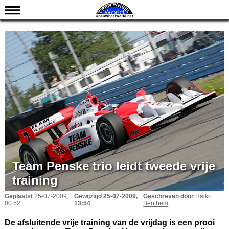
Nieuws
Kalender
Uitslagen
Standen
Coureurs
Teams
IndyCar 101
Indy 500
Team Penske trio leidt tweede vrije
English
training
Geplaatst
25-07-2009,
Gewijzigd
25-07-2009,
Geschreven door
Haiko
00:52
13:54
Benthem
De afsluitende vrije training van de vrijdag is een prooi