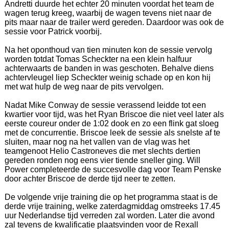
Andretti duurde het echter 20 minuten voordat het team de
wagen terug kreeg, waarbij de wagen tevens niet naar de
pits maar naar de trailer werd gereden. Daardoor was ook de
sessie voor Patrick voorbij.
Na het oponthoud van tien minuten kon de sessie vervolg
worden totdat Tomas Scheckter na een klein halfuur
achterwaarts de banden in was geschoten. Behalve diens
achtervleugel liep Scheckter weinig schade op en kon hij
met wat hulp de weg naar de pits vervolgen.
Nadat Mike Conway de sessie verassend leidde tot een
kwartier voor tijd, was het Ryan Briscoe die niet veel later als
eerste coureur onder de 1:02 dook en zo een flink gat sloeg
met de concurrentie. Briscoe leek de sessie als snelste af te
sluiten, maar nog na het vallen van de vlag was het
teamgenoot Helio Castroneves die met slechts dertien
gereden ronden nog eens vier tiende sneller ging. Will
Power completeerde de succesvolle dag voor Team Penske
door achter Briscoe de derde tijd neer te zetten.
De volgende vrije training die op het programma staat is de
derde vrije training, welke zaterdagmiddag omstreeks 17.45
uur Nederlandse tijd verreden zal worden. Later die avond
zal tevens de kwalificatie plaatsvinden voor de Rexall