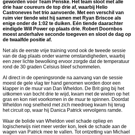
geworden voor Team Penske. Het team sloot met alle
drie haar coureurs de top drie af, waarbij Helio
Castroneves het trio aanvoerde. Met een verschil van
ruim vier tiende wist hij samen met Ryan Briscoe als
enige onder de 1:02 te duiken. Eén tiende daarachter
eindigde Will Power op plaats drie. Robert Doornbos
moest anderhalve seconde toegeven en sloot de dag op
de twaalfde positie af.
Net als de eerste vrije training vond ook de tweede sessie
van de dag plaats onder warme omstandigheden, waarbij
een zeer lichte bewolking ervoor zorgde dat de temperatuur
rond de 30 graden Celsius bleef schommelen.
Al direct in de openingsronde na aanvang van de sessie
moest de gele vlag ter hand genomen worden door een
klapper in de muur van Dan Wheldon. De Brit ging bij het
uitkomen van bocht drie te wijd, kwam met de wielen op het
gras en kon niet voorkomen in de muur te spinnen. Doordat
Wheldon nog snelheid met zich meedroeg kwam hij terug
het circuit op, waar hij Danica Patrick vervolgens ramde.
Waar de bolide van Wheldon veel schade opliep en
logischerwijs niet meer verder kon, leek de schade aan de
wagen van Patrick mee te vallen. Tot ontzetting van Michael