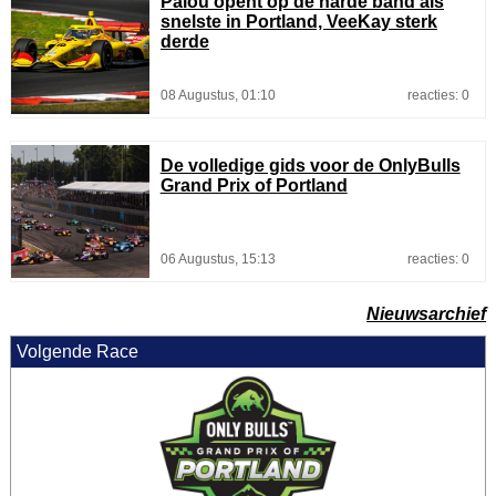
Palou opent op de harde band als
snelste in Portland, VeeKay sterk
derde
08 Augustus, 01:10
reacties: 0
De volledige gids voor de OnlyBulls
Grand Prix of Portland
06 Augustus, 15:13
reacties: 0
Nieuwsarchief
Volgende Race