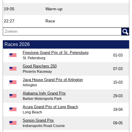
19:05
Warm-up
22:27
Race
Races 2026
Firestone Grand Prix of St. Petersburg
01-03
St. Petersburg
Good Ranchers 250
07-03
Phoenix Raceway
Java House Grand Prix of Arlington
15-03
Arlington
Alabama Indy Grand Prix
29-03
Barber Motorsports Park
Acura Grand Prix of Long Beach
19-04
Long Beach
Sonsio Grand Prix
09-05
Indianapolis Road Course