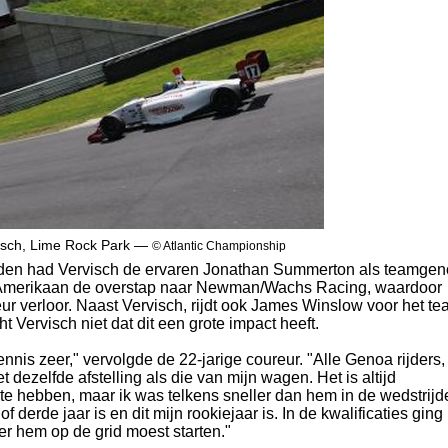
visch, Lime Rock Park —
© Atlantic Championship
den had Vervisch de ervaren Jonathan Summerton als teamgen
 Amerikaan de overstap naar Newman/Wachs Racing, waardoor
r verloor. Naast Vervisch, rijdt ook James Winslow voor het t
Vervisch niet dat dit een grote impact heeft.
nis zeer," vervolgde de 22-jarige coureur. "Alle Genoa rijders,
dezelfde afstelling als die van mijn wagen. Het is altijd
e hebben, maar ik was telkens sneller dan hem in de wedstrijd
of derde jaar is en dit mijn rookiejaar is. In de kwalificaties ging
r hem op de grid moest starten."