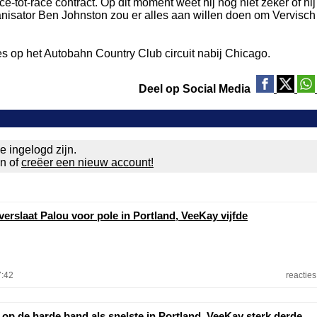
-tot-race contract. Op dit moment weet hij nog niet zeker of hij
ganisator Ben Johnston zou er alles aan willen doen om Vervisch
s op het Autobahn Country Club circuit nabij Chicago.
Deel op Social Media
e ingelogd zijn.
en of
creëer een nieuw account!
erslaat Palou voor pole in Portland, VeeKay vijfde
7:42
reacties
 op de harde band als snelste in Portland, VeeKay sterk derde