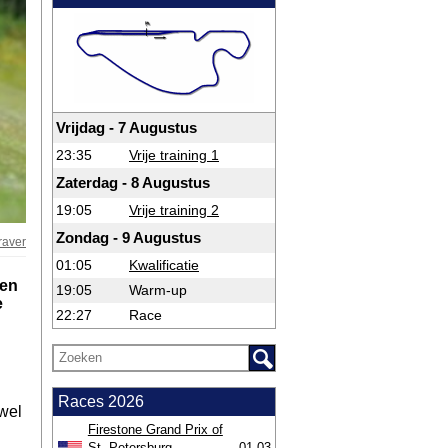
Vrijdag - 7 Augustus
23:35
Vrije training 1
Zaterdag - 8 Augustus
19:05
Vrije training 2
Zondag - 9 Augustus
raver
01:05
Kwalificatie
pen
19:05
Warm-up
e
22:27
Race
.
Races 2026
 wel
Firestone Grand Prix of
St. Petersburg
01-03