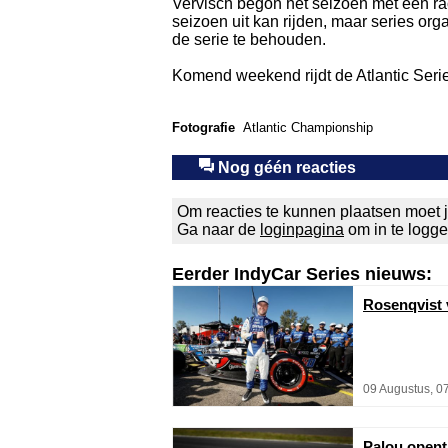
Vervisch begon het seizoen met een race
seizoen uit kan rijden, maar series or
de serie te behouden.
Komend weekend rijdt de Atlantic Serie
Fotografie
Atlantic Championship
Nog géén reacties
Om reacties te kunnen plaatsen moet j
Ga naar de
loginpagina
om in te logg
Eerder IndyCar Series nieuws:
Rosenqvist v
09 Augustus, 0
Palou opent