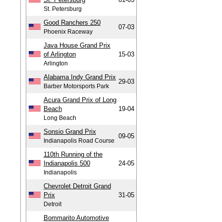
St. Petersburg
Good Ranchers 250
07-03
Phoenix Raceway
Java House Grand Prix
of Arlington
15-03
Arlington
Alabama Indy Grand Prix
29-03
Barber Motorsports Park
Acura Grand Prix of Long
Beach
19-04
Long Beach
Sonsio Grand Prix
09-05
Indianapolis Road Course
110th Running of the
Indianapolis 500
24-05
Indianapolis
Chevrolet Detroit Grand
Prix
31-05
Detroit
Bommarito Automotive