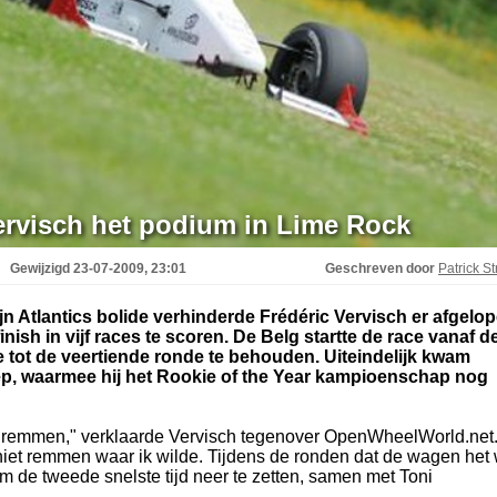
rvisch het podium in Lime Rock
Gewijzigd
23-07-2009, 23:01
Geschreven door
Patrick St
 Atlantics bolide verhinderde Frédéric Vervisch er afgelo
ish in vijf races te scoren. De Belg startte de race vanaf d
ie tot de veertiende ronde te behouden. Uiteindelijk kwam
ep, waarmee hij het Rookie of the Year kampioenschap nog
 remmen," verklaarde Vervisch tegenover OpenWheelWorld.net
niet remmen waar ik wilde. Tijdens de ronden dat de wagen het
m de tweede snelste tijd neer te zetten, samen met Toni