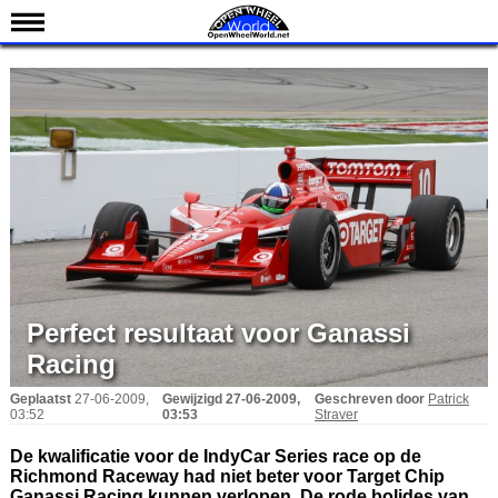
Nieuws
Kalender
Uitslagen
Standen
Coureurs
Teams
IndyCar 101
Indy 500
Perfect resultaat voor Ganassi
English
Racing
Geplaatst
27-06-2009,
Gewijzigd
27-06-2009,
Geschreven door
Patrick
03:52
03:53
Straver
De kwalificatie voor de IndyCar Series race op de
Richmond Raceway had niet beter voor Target Chip
Ganassi Racing kunnen verlopen. De rode bolides van