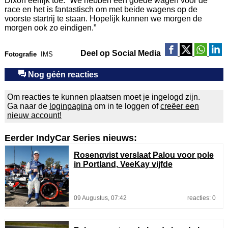
Dixon eerlijk toe. “We hebben een goede wagen voor de
race en het is fantastisch om met beide wagens op de
voorste startrij te staan. Hopelijk kunnen we morgen de
morgen ook zo eindigen.”
Deel op Social Media
Fotografie
IMS
Nog géén reacties
Om reacties te kunnen plaatsen moet je ingelogd zijn.
Ga naar de
loginpagina
om in te loggen of
creëer een
nieuw account!
Eerder IndyCar Series nieuws:
Rosenqvist verslaat Palou voor pole
in Portland, VeeKay vijfde
09 Augustus, 07:42
reacties: 0