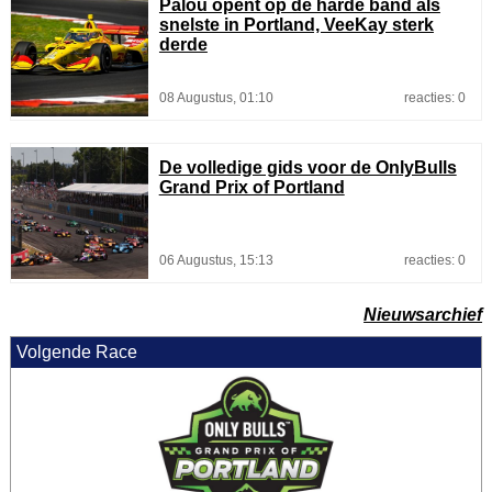
Palou opent op de harde band als
snelste in Portland, VeeKay sterk
derde
08 Augustus, 01:10
reacties: 0
De volledige gids voor de OnlyBulls
Grand Prix of Portland
06 Augustus, 15:13
reacties: 0
Nieuwsarchief
Volgende Race