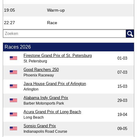
19:05
Warm-up
22:27
Race
Races 2026
Firestone Grand Prix of St. Petersburg
01-03
St. Petersburg
Good Ranchers 250
07-03
Phoenix Raceway
Java House Grand Prix of Arlington
15-03
Arlington
Alabama Indy Grand Prix
29-03
Barber Motorsports Park
Acura Grand Prix of Long Beach
19-04
Long Beach
Sonsio Grand Prix
09-05
Indianapolis Road Course