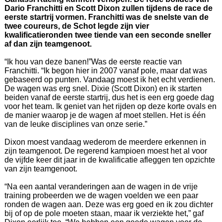
Dario Franchitti en Scott Dixon zullen tijdens de race de
eerste startrij vormen. Franchitti was de snelste van de
twee coureurs, de Schot legde zijn vier
kwalificatieronden twee tiende van een seconde sneller
af dan zijn teamgenoot.
“Ik hou van deze banen!”Was de eerste reactie van
Franchitti. “Ik begon hier in 2007 vanaf pole, maar dat was
gebaseerd op punten. Vandaag moest ik het echt verdienen.
De wagen was erg snel. Dixie (Scott Dixon) en ik starten
beiden vanaf de eerste startrij, dus het is een erg goede dag
voor het team. Ik geniet van het rijden op deze korte ovals en
de manier waarop je de wagen af moet stellen. Het is één
van de leuke disciplines van onze serie.”
Dixon moest vandaag wederom de meerdere erkennen in
zijn teamgenoot. De regerend kampioen moest het al voor
de vijfde keer dit jaar in de kwalificatie afleggen ten opzichte
van zijn teamgenoot.
“Na een aantal veranderingen aan de wagen in de vrije
training probeerden we de wagen voelden we een paar
ronden de wagen aan. Deze was erg goed en ik zou dichter
bij of op de pole moeten staan, maar ik verziekte het,” gaf