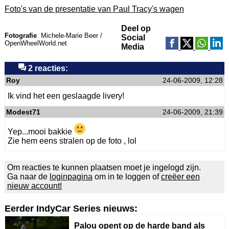
Foto's van de presentatie van Paul Tracy's wagen
Deel op
Fotografie
Michele-Marie Beer /
Social
OpenWheelWorld.net
Media
2 reacties:
Roy
24-06-2009, 12:28
Ik vind het een geslaagde livery!
Modest71
24-06-2009, 21:39
Yep...mooi bakkie
Zie hem eens stralen op de foto , lol
Om reacties te kunnen plaatsen moet je ingelogd zijn.
Ga naar de
loginpagina
om in te loggen of
creëer een
nieuw account!
Eerder IndyCar Series nieuws:
Palou opent op de harde band als