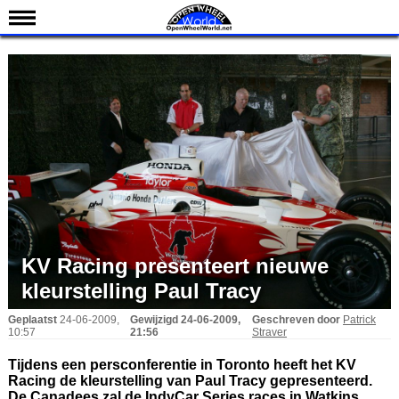
Nieuws
Kalender
Uitslagen
Standen
Coureurs
Teams
IndyCar 101
Indy 500
KV Racing presenteert nieuwe
English
kleurstelling Paul Tracy
Geplaatst
24-06-2009,
Gewijzigd
24-06-2009,
Geschreven door
Patrick
10:57
21:56
Straver
Tijdens een persconferentie in Toronto heeft het KV
Racing de kleurstelling van Paul Tracy gepresenteerd.
De Canadees zal de IndyCar Series races in Watkins