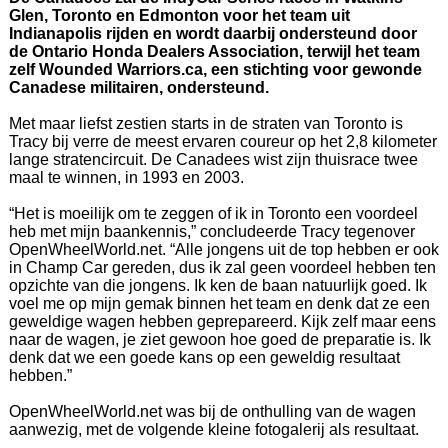
Glen, Toronto en Edmonton voor het team uit
Indianapolis rijden en wordt daarbij ondersteund door
de Ontario Honda Dealers Association, terwijl het team
zelf Wounded Warriors.ca, een stichting voor gewonde
Canadese militairen, ondersteund.
Met maar liefst zestien starts in de straten van Toronto is
Tracy bij verre de meest ervaren coureur op het 2,8 kilometer
lange stratencircuit. De Canadees wist zijn thuisrace twee
maal te winnen, in 1993 en 2003.
“Het is moeilijk om te zeggen of ik in Toronto een voordeel
heb met mijn baankennis,” concludeerde Tracy tegenover
OpenWheelWorld.net. “Alle jongens uit de top hebben er ook
in Champ Car gereden, dus ik zal geen voordeel hebben ten
opzichte van die jongens. Ik ken de baan natuurlijk goed. Ik
voel me op mijn gemak binnen het team en denk dat ze een
geweldige wagen hebben geprepareerd. Kijk zelf maar eens
naar de wagen, je ziet gewoon hoe goed de preparatie is. Ik
denk dat we een goede kans op een geweldig resultaat
hebben.”
OpenWheelWorld.net was bij de onthulling van de wagen
aanwezig, met de volgende kleine fotogalerij als resultaat.