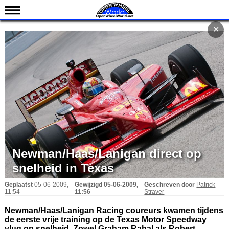
Nieuws
✕
Kalender
Uitslagen
Standen
Coureurs
Teams
IndyCar 101
Indy 500
Newman/Haas/Lanigan direct op
English
snelheid in Texas
Geplaatst
05-06-2009,
Gewijzigd
05-06-2009,
Geschreven door
Patrick
11:54
11:56
Straver
Newman/Haas/Lanigan Racing coureurs kwamen tijdens
de eerste vrije training op de Texas Motor Speedway
vlug op snelheid. Zowel Graham Rahal als Robert