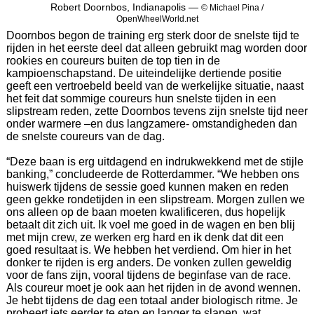
Robert Doornbos, Indianapolis —
© Michael Pina /
OpenWheelWorld.net
Doornbos begon de training erg sterk door de snelste tijd te
rijden in het eerste deel dat alleen gebruikt mag worden door
rookies en coureurs buiten de top tien in de
kampioenschapstand. De uiteindelijke dertiende positie
geeft een vertroebeld beeld van de werkelijke situatie, naast
het feit dat sommige coureurs hun snelste tijden in een
slipstream reden, zette Doornbos tevens zijn snelste tijd neer
onder warmere –en dus langzamere- omstandigheden dan
de snelste coureurs van de dag.
“Deze baan is erg uitdagend en indrukwekkend met de stijle
banking,” concludeerde de Rotterdammer. “We hebben ons
huiswerk tijdens de sessie goed kunnen maken en reden
geen gekke rondetijden in een slipstream. Morgen zullen we
ons alleen op de baan moeten kwalificeren, dus hopelijk
betaalt dit zich uit. Ik voel me goed in de wagen en ben blij
met mijn crew, ze werken erg hard en ik denk dat dit een
goed resultaat is. We hebben het verdiend. Om hier in het
donker te rijden is erg anders. De vonken zullen geweldig
voor de fans zijn, vooral tijdens de beginfase van de race.
Als coureur moet je ook aan het rijden in de avond wennen.
Je hebt tijdens de dag een totaal ander biologisch ritme. Je
probeert iets eerder te eten en langer te slapen, wat