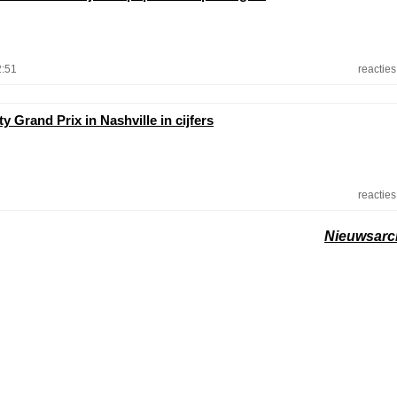
2:51
reacties
y Grand Prix in Nashville in cijfers
reacties
Nieuwsarc