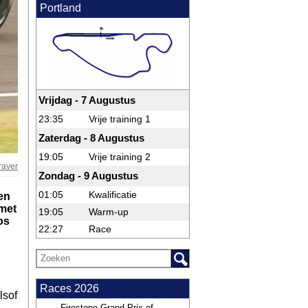
Portland
Vrijdag - 7 Augustus
23:35
Vrije training 1
Zaterdag - 8 Augustus
19:05
Vrije training 2
raver
Zondag - 9 Augustus
01:05
Kwalificatie
en
 met
19:05
Warm-up
os
22:27
Race
Races 2026
lsof
j
Firestone Grand Prix of