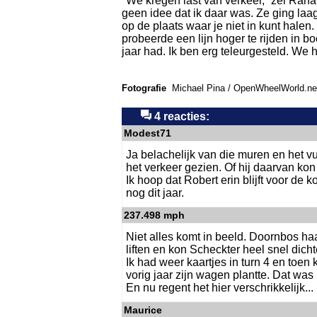
"We kregen last van verkeer,” zei Raha
geen idee dat ik daar was. Ze ging laag
op de plaats waar je niet in kunt halen
probeerde een lijn hoger te rijden in bo
jaar had. Ik ben erg teleurgesteld. We 
Fotografie
Michael Pina / OpenWheelWorld.ne
4 reacties:
Modest71
Ja belachelijk van die muren en het vui
het verkeer gezien. Of hij daarvan kon
Ik hoop dat Robert erin blijft voor de
nog dit jaar.
237.498 mph
Niet alles komt in beeld. Doornbos ha
liften en kon Scheckter heel snel dich
Ik had weer kaartjes in turn 4 en toen
vorig jaar zijn wagen plantte. Dat was
En nu regent het hier verschrikkelijk...
Maurice