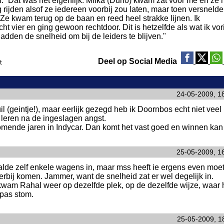
l. “Dat was het eigenlijk. Milka (Duno) kwam zat voor me en ze 
 rijden alsof ze iedereen voorbij zou laten, maar toen versnelde
. Ze kwam terug op de baan en reed heel strakke lijnen. Ik
cht vier en ging gewoon rechtdoor. Dit is hetzelfde als wat ik vor
hadden de snelheid om bij de leiders te blijven."
Deel op Social Media
t
24-05-2009, 1
l (geintje!), maar eerlijk gezegd heb ik Doornbos echt niet veel 
 leren na de ingeslagen angst.
 komende jaren in Indycar. Dan komt het vast goed en winnen kan 
25-05-2009, 1
alde zelf enkele wagens in, maar mss heeft ie ergens even moe
terbij komen. Jammer, want de snelheid zat er wel degelijk in.
 kwam Rahal weer op dezelfde plek, op de dezelfde wijze, waar h
 pas stom.
25-05-2009, 1