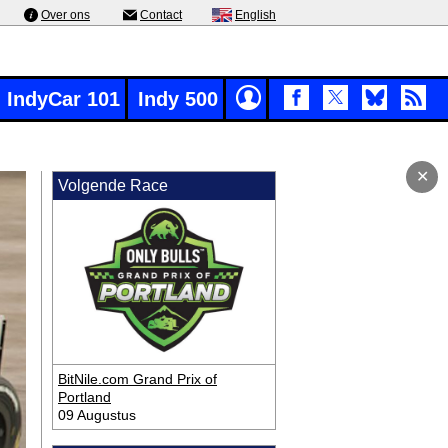
Over ons
Contact
English
IndyCar 101
Indy 500
✕
Volgende Race
BitNile.com Grand Prix of
Portland
09 Augustus