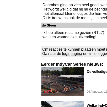
Doornbos ging op zich heel goed, want 
Het wordt wel tijd dat hij nu de pechd
met allemaal kleine foutjes die hem ve
Dit is trouwens ook de rode lijn in heel z
de Steen
Ik heb alleen reclame gezien (RTL7)
wat een waardeloze uitzending!
Om reacties te kunnen plaatsen moet j
Ga naar de
loginpagina
om in te logg
Eerder IndyCar Series nieuws:
De volledig
06 Augustus, 1
Welke IndyC