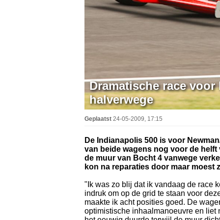
Dramatische race voor
halverwege
Geplaatst
24-05-2009, 17:15
De Indianapolis 500 is voor Newman
van beide wagens nog voor de helft
de muur van Bocht 4 vanwege verkeer
kon na reparaties door maar moest zi
"Ik was zo blij dat ik vandaag de race 
indruk om op de grid te staan voor deze
maakte ik acht posities goed. De wag
optimistische inhaalmanoeuvre en liet 
het eeuwig duurde terwijl de muur dicht