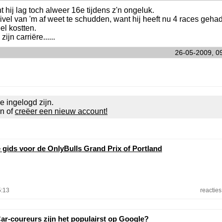
hij lag toch alweer 16e tijdens z'n ongeluk.
uivel van 'm af weet te schudden, want hij heeft nu 4 races geha
el kostten.
ijn carriëre......
26-05-2009, 0
e ingelogd zijn.
en of
creëer een nieuw account!
e gids voor de OnlyBulls Grand Prix of Portland
5:13
reacties
ar-coureurs zijn het populairst op Google?