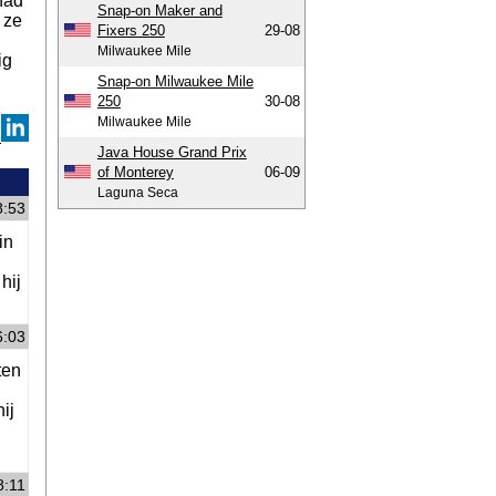
had
Snap-on Maker and
 ze
Fixers 250
29-08
Milwaukee Mile
ig
Snap-on Milwaukee Mile
250
30-08
Milwaukee Mile
Java House Grand Prix
of Monterey
06-09
Laguna Seca
8:53
in
hij
6:03
ten
ij
8:11