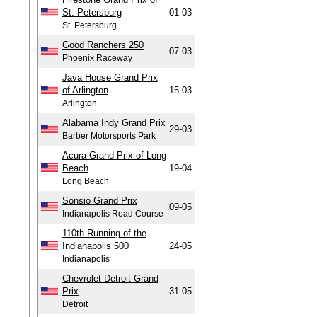
St. Petersburg
01-03
St. Petersburg
Good Ranchers 250
07-03
Phoenix Raceway
Java House Grand Prix
of Arlington
15-03
Arlington
Alabama Indy Grand Prix
29-03
Barber Motorsports Park
Acura Grand Prix of Long
Beach
19-04
Long Beach
Sonsio Grand Prix
09-05
Indianapolis Road Course
110th Running of the
Indianapolis 500
24-05
Indianapolis
Chevrolet Detroit Grand
Prix
31-05
Detroit