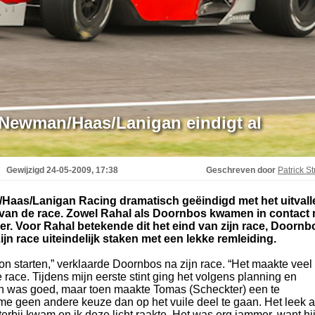
 Newman/Haas/Lanigan eindigt al
Gewijzigd
24-05-2009, 17:38
Geschreven door
Patrick St
/Haas/Lanigan Racing dramatisch geëindigd met het uitvall
 van de race. Zowel Rahal als Doornbos kwamen in contact
. Voor Rahal betekende dit het eind van zijn race, Doornb
jn race uiteindelijk staken met een lekke remleiding.
kon starten,” verklaarde Doornbos na zijn race. “Het maakte veel
 race. Tijdens mijn eerste stint ging het volgens planning en
en was goed, maar toen maakte Tomas (Scheckter) een te
me geen andere keuze dan op het vuile deel te gaan. Het leek a
erbij kwam en ik deze licht raakte. Het was erg jammer, want hi