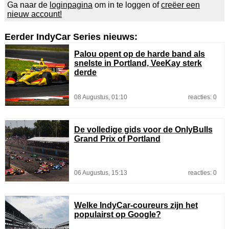
Ga naar de
loginpagina
om in te loggen of
creëer een
nieuw account!
Eerder IndyCar Series nieuws:
Palou opent op de harde band als
snelste in Portland, VeeKay sterk
derde
08 Augustus, 01:10
reacties: 0
De volledige gids voor de OnlyBulls
Grand Prix of Portland
06 Augustus, 15:13
reacties: 0
Welke IndyCar-coureurs zijn het
populairst op Google?