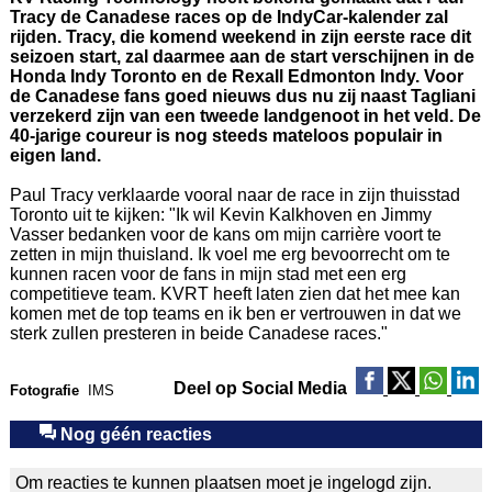
Tracy de Canadese races op de IndyCar-kalender zal
rijden. Tracy, die komend weekend in zijn eerste race dit
seizoen start, zal daarmee aan de start verschijnen in de
Honda Indy Toronto en de Rexall Edmonton Indy. Voor
de Canadese fans goed nieuws dus nu zij naast Tagliani
verzekerd zijn van een tweede landgenoot in het veld. De
40-jarige coureur is nog steeds mateloos populair in
eigen land.
Paul Tracy verklaarde vooral naar de race in zijn thuisstad
Toronto uit te kijken: "Ik wil Kevin Kalkhoven en Jimmy
Vasser bedanken voor de kans om mijn carrière voort te
zetten in mijn thuisland. Ik voel me erg bevoorrecht om te
kunnen racen voor de fans in mijn stad met een erg
competitieve team. KVRT heeft laten zien dat het mee kan
komen met de top teams en ik ben er vertrouwen in dat we
sterk zullen presteren in beide Canadese races."
Deel op Social Media
Fotografie
IMS
Nog géén reacties
Om reacties te kunnen plaatsen moet je ingelogd zijn.