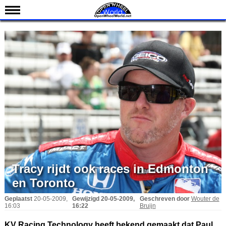
Nieuws
Kalender
Uitslagen
Standen
Coureurs
Teams
IndyCar 101
Indy 500
English
Tracy rijdt ook races in Edmonton
en Toronto
Geplaatst
20-05-2009,
Gewijzigd
20-05-2009,
Geschreven door
Wouter de
16:03
16:22
Bruijn
KV Racing Technology heeft bekend gemaakt dat Paul