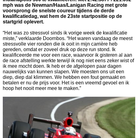
mph was de Newman/Haas/Lanigan Racing met grote
voorsprong de snelste coureur tijdens de derde
kwalificatiedag, wat hem de 23ste startpositie op de
startgrid oplevert.
“Het was zo stressvol sinds ik vorige week de kwalificatie
miste,” verklaarde Doornbos. “Het waren vandaag de meest
stressvolle vier ronden die ik ooit in mijn carrière heb
gereden, omdat er zoveel druk op deze run stond. Ik
kwalificeerde me voor een race, waarvoor ik gisteren al aan
de race afstelling werkte terwijl ik nog niet eens zeker wist of
ik mee mocht doen. Ik heb er de afgelopen paar dagen
nauwelijks van kunnen slapen. We moesten ons uit een
diep, diep dal klimmen. We hebben een fout gemaakt en
betalen er nu de prijs voor. Het is een vreemd gevoel en ik
hoop het nooit meer mee te maken.”