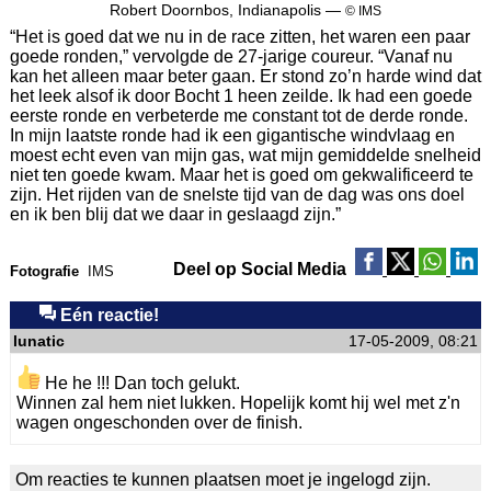
Robert Doornbos, Indianapolis —
© IMS
“Het is goed dat we nu in de race zitten, het waren een paar
goede ronden,” vervolgde de 27-jarige coureur. “Vanaf nu
kan het alleen maar beter gaan. Er stond zo’n harde wind dat
het leek alsof ik door Bocht 1 heen zeilde. Ik had een goede
eerste ronde en verbeterde me constant tot de derde ronde.
In mijn laatste ronde had ik een gigantische windvlaag en
moest echt even van mijn gas, wat mijn gemiddelde snelheid
niet ten goede kwam. Maar het is goed om gekwalificeerd te
zijn. Het rijden van de snelste tijd van de dag was ons doel
en ik ben blij dat we daar in geslaagd zijn.”
Deel op Social Media
Fotografie
IMS
Eén reactie!
lunatic
17-05-2009, 08:21
He he !!! Dan toch gelukt.
Winnen zal hem niet lukken. Hopelijk komt hij wel met z'n
wagen ongeschonden over de finish.
Om reacties te kunnen plaatsen moet je ingelogd zijn.