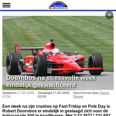
Nieuws
✕
Kalender
Uitslagen
Standen
Coureurs
Teams
IndyCar 101
Indy 500
Doornbos na stressvolle week
English
eindelijk gekwalificeerd
Geplaatst
17-05-2009,
Gewijzigd
17-05-2009,
Geschreven door
Patrick
02:08
02:09
Straver
Een week na zijn crashes op Fast Friday en Pole Day is
Robert Doornbos er eindelijk in geslaagd zich voor de
Indianapolis 500 te kwalificeren. Met 2:42.3877 / 221.692