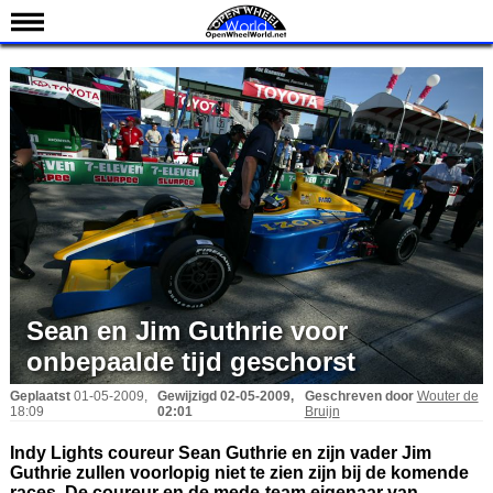
Nieuws
Kalender
Uitslagen
Standen
Coureurs
Teams
IndyCar 101
Indy 500
Sean en Jim Guthrie voor
English
onbepaalde tijd geschorst
Geplaatst
01-05-2009,
Gewijzigd
02-05-2009,
Geschreven door
Wouter de
18:09
02:01
Bruijn
Indy Lights coureur Sean Guthrie en zijn vader Jim
Guthrie zullen voorlopig niet te zien zijn bij de komende
races. De coureur en de mede-team eigenaar van