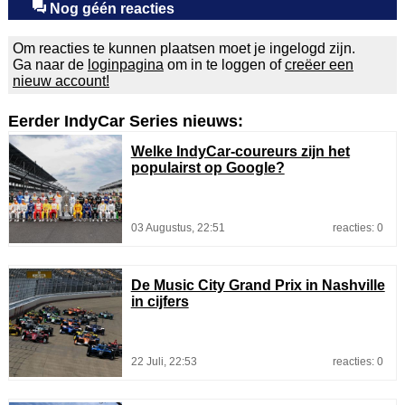
Nog géén reacties
Om reacties te kunnen plaatsen moet je ingelogd zijn.
Ga naar de
loginpagina
om in te loggen of
creëer een
nieuw account!
Eerder IndyCar Series nieuws:
Welke IndyCar-coureurs zijn het
populairst op Google?
03 Augustus, 22:51
reacties: 0
De Music City Grand Prix in Nashville
in cijfers
22 Juli, 22:53
reacties: 0