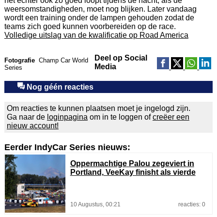
het echter ook zo goed loopt tijdens de nacht, als de
weersomstandigheden, moet nog blijken. Later vandaag
wordt een training onder de lampen gehouden zodat de
teams zich goed kunnen voorbereiden op de race.
Volledige uitslag van de kwalificatie op Road America
Deel op Social
Fotografie
Champ Car World
Media
Series
Nog géén reacties
Om reacties te kunnen plaatsen moet je ingelogd zijn.
Ga naar de
loginpagina
om in te loggen of
creëer een
nieuw account!
Eerder IndyCar Series nieuws:
Oppermachtige Palou zegeviert in
Portland, VeeKay finisht als vierde
10 Augustus, 00:21
reacties: 0