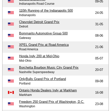
09-05
Indianapolis Road Course
110th Running of the Indianapolis 500
24-05
Indianapolis
Chevrolet Detroit Grand Prix
31-05
Detroit
Bommarito Automotive Group 500
08-06
Gateway
XPEL Grand Prix at Road America
21-06
Road America
Honda Indy 200 at Mid-Ohio
05-07
Mid-Ohio
Borchetta Bourbon Music City Grand Prix
20-07
Nashville Superspeedway
OnlyBulls Grand Prix of Portland
09-08
Portland
Ontario Honda Dealers Indy at Markham
16-08
Markham
Freedom 250 Grand Prix of Washington, D.C.
23-08
Washington