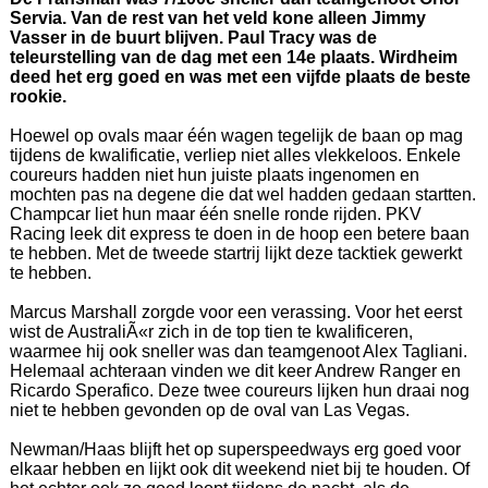
Servia. Van de rest van het veld kone alleen Jimmy
Vasser in de buurt blijven. Paul Tracy was de
teleurstelling van de dag met een 14e plaats. Wirdheim
deed het erg goed en was met een vijfde plaats de beste
rookie.
Hoewel op ovals maar één wagen tegelijk de baan op mag
tijdens de kwalificatie, verliep niet alles vlekkeloos. Enkele
coureurs hadden niet hun juiste plaats ingenomen en
mochten pas na degene die dat wel hadden gedaan startten.
Champcar liet hun maar één snelle ronde rijden. PKV
Racing leek dit express te doen in de hoop een betere baan
te hebben. Met de tweede startrij lijkt deze tacktiek gewerkt
te hebben.
Marcus Marshall zorgde voor een verassing. Voor het eerst
wist de AustraliÃ«r zich in de top tien te kwalificeren,
waarmee hij ook sneller was dan teamgenoot Alex Tagliani.
Helemaal achteraan vinden we dit keer Andrew Ranger en
Ricardo Sperafico. Deze twee coureurs lijken hun draai nog
niet te hebben gevonden op de oval van Las Vegas.
Newman/Haas blijft het op superspeedways erg goed voor
elkaar hebben en lijkt ook dit weekend niet bij te houden. Of