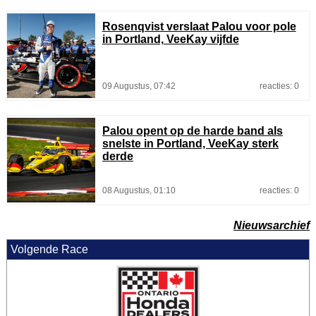
Rosenqvist verslaat Palou voor pole
in Portland, VeeKay vijfde
09 Augustus, 07:42
reacties: 0
Palou opent op de harde band als
snelste in Portland, VeeKay sterk
derde
08 Augustus, 01:10
reacties: 0
Nieuwsarchief
Volgende Race