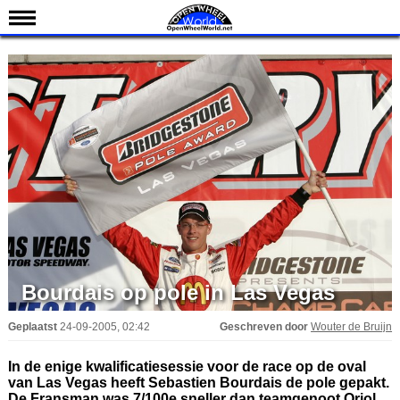
Nieuws
Kalender
Uitslagen
Standen
Coureurs
Teams
IndyCar 101
Indy 500
English
Bourdais op pole in Las Vegas
Geplaatst
24-09-2005, 02:42
Geschreven door
Wouter de Bruijn
In de enige kwalificatiesessie voor de race op de oval
van Las Vegas heeft Sebastien Bourdais de pole gepakt.
De Fransman was 7/100e sneller dan teamgenoot Oriol