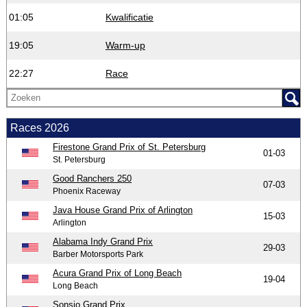
01:05
Kwalificatie
19:05
Warm-up
22:27
Race
Races 2026
Firestone Grand Prix of St. Petersburg
01-03
St. Petersburg
Good Ranchers 250
07-03
Phoenix Raceway
Java House Grand Prix of Arlington
15-03
Arlington
Alabama Indy Grand Prix
29-03
Barber Motorsports Park
Acura Grand Prix of Long Beach
19-04
Long Beach
Sonsio Grand Prix