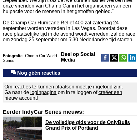
September. We zijn trots dat we kunnen samenwerken met
onze vrienden van Champ Car in het organiseren van een
hulpactie voor de mensen in het getroffen gebied."
De Champ Car Hurricane Relief 400 zal zaterdag 24
september worden verreden in Las Vegas. Doordat deze
race plaatselijke tijd in de avond wordt verreden, zal de race
om zondag 25 september om 5:30 Nederlandse tijd starten.
Deel op Social
Fotografie
Champ Car World
Media
Series
Nog géén reacties
Om reacties te kunnen plaatsen moet je ingelogd zijn.
Ga naar de
loginpagina
om in te loggen of
creëer een
nieuw account!
Eerder IndyCar Series nieuws:
De volledige gids voor de OnlyBulls
Grand Prix of Portland