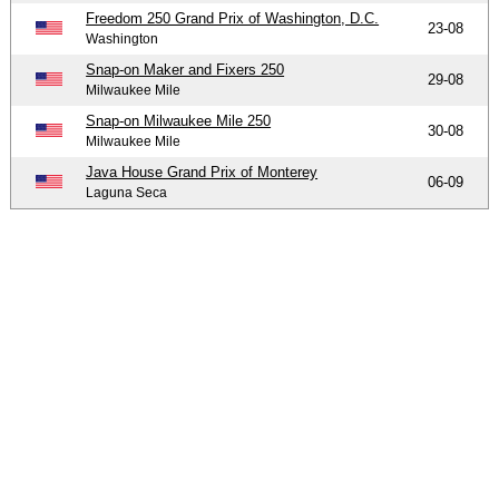
Freedom 250 Grand Prix of Washington, D.C.
23-08
Washington
Snap-on Maker and Fixers 250
29-08
Milwaukee Mile
Snap-on Milwaukee Mile 250
30-08
Milwaukee Mile
Java House Grand Prix of Monterey
06-09
Laguna Seca
-
-
-
© 2004-2026 OpenWheelWorld.net
Privacy
Disclaimer
Over
-
ons
Contact