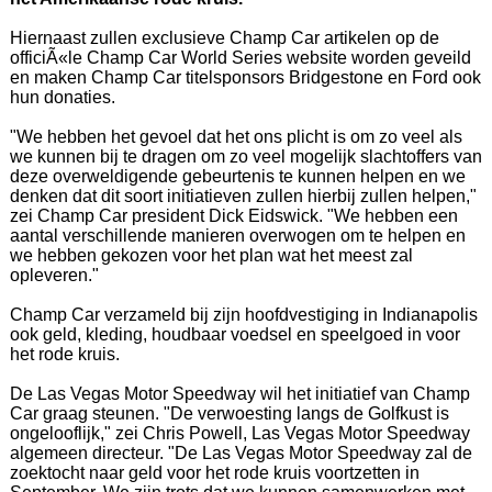
Hiernaast zullen exclusieve Champ Car artikelen op de
officiÃ«le Champ Car World Series website worden geveild
en maken Champ Car titelsponsors Bridgestone en Ford ook
hun donaties.
"We hebben het gevoel dat het ons plicht is om zo veel als
we kunnen bij te dragen om zo veel mogelijk slachtoffers van
deze overweldigende gebeurtenis te kunnen helpen en we
denken dat dit soort initiatieven zullen hierbij zullen helpen,"
zei Champ Car president Dick Eidswick. "We hebben een
aantal verschillende manieren overwogen om te helpen en
we hebben gekozen voor het plan wat het meest zal
opleveren."
Champ Car verzameld bij zijn hoofdvestiging in Indianapolis
ook geld, kleding, houdbaar voedsel en speelgoed in voor
het rode kruis.
De Las Vegas Motor Speedway wil het initiatief van Champ
Car graag steunen. "De verwoesting langs de Golfkust is
ongelooflijk," zei Chris Powell, Las Vegas Motor Speedway
algemeen directeur. "De Las Vegas Motor Speedway zal de
zoektocht naar geld voor het rode kruis voortzetten in