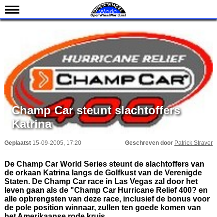
Nieuws
Kalender
Uitslagen
Standen
Coureurs
Teams
Champ Car steunt slachtoffers
Katrina
IndyCar 101
Indy 500
Geplaatst
15-09-2005, 17:20
Geschreven door
Patrick Straver
English
De Champ Car World Series steunt de slachtoffers van
de orkaan Katrina langs de Golfkust van de Verenigde
Staten. De Champ Car race in Las Vegas zal door het
leven gaan als de "Champ Car Hurricane Relief 400? en
alle opbrengsten van deze race, inclusief de bonus voor
de pole position winnaar, zullen ten goede komen van
het Amerikaanse rode kruis.