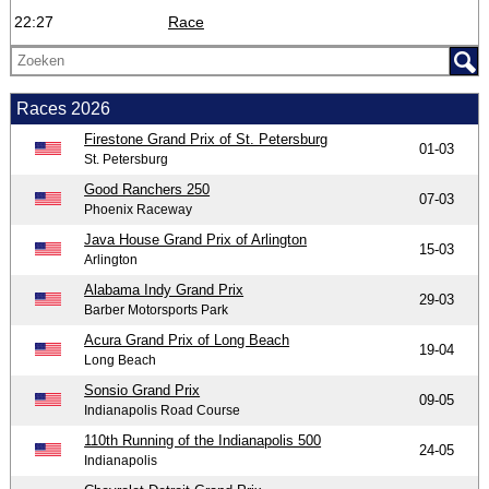
22:27
Race
Races 2026
Firestone Grand Prix of St. Petersburg
01-03
St. Petersburg
Good Ranchers 250
07-03
Phoenix Raceway
Java House Grand Prix of Arlington
15-03
Arlington
Alabama Indy Grand Prix
29-03
Barber Motorsports Park
Acura Grand Prix of Long Beach
19-04
Long Beach
Sonsio Grand Prix
09-05
Indianapolis Road Course
110th Running of the Indianapolis 500
24-05
Indianapolis