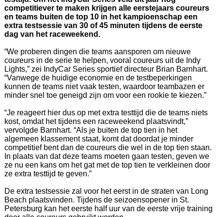
competitiever te maken krijgen alle eerstejaars coureurs
en teams buiten de top 10 in het kampioenschap een
extra testsessie van 30 of 45 minuten tijdens de eerste
dag van het raceweekend.
“We proberen dingen die teams aansporen om nieuwe
coureurs in de serie te helpen, vooral coureurs uit de Indy
Lights,” zei IndyCar Series sportief directeur Brian Barnhart.
“Vanwege de huidige economie en de testbeperkingen
kunnen de teams niet vaak testen, waardoor teambazen er
minder snel toe geneigd zijn om voor een rookie te kiezen.”
“Je reageert hier dus op met extra testtijd die de teams niets
kost, omdat het tijdens een raceweekend plaatsvindt,”
vervolgde Barnhart. “Als je buiten de top tien in het
algemeen klassement staat, komt dat doordat je minder
competitief bent dan de coureurs die wel in de top tien staan.
In plaats van dat deze teams moeten gaan testen, geven we
ze nu een kans om het gat met de top tien te verkleinen door
ze extra testtijd te geven.”
De extra testsessie zal voor het eerst in de straten van Long
Beach plaatsvinden. Tijdens de seizoensopener in St.
Petersburg kan het eerste half uur van de eerste vrije training