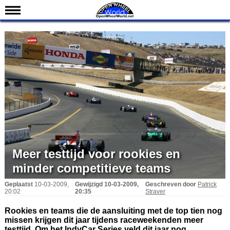
Nieuws
Kalender
Uitslagen
Standen
Coureurs
Teams
IndyCar 101
Indy 500
Meer testtijd voor rookies en
English
minder competitieve teams
Geplaatst
10-03-2009,
Gewijzigd
10-03-2009,
Geschreven door
Patrick
20:02
20:35
Straver
Rookies en teams die de aansluiting met de top tien nog
missen krijgen dit jaar tijdens raceweekenden meer
testtijd. Om het IndyCar Series veld dit jaar nog