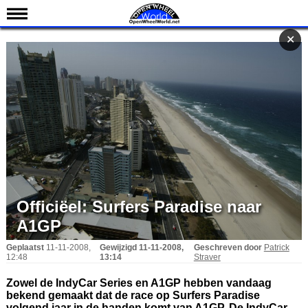
Nieuws
✕
✕
Kalender
Uitslagen
Standen
Coureurs
Teams
IndyCar 101
Indy 500
Officiëel: Surfers Paradise naar
English
A1GP
Geplaatst
11-11-2008,
Gewijzigd
11-11-2008,
Geschreven door
Patrick
12:48
13:14
Straver
Zowel de IndyCar Series en A1GP hebben vandaag
bekend gemaakt dat de race op Surfers Paradise
volgend jaar in de handen komt van A1GP. De IndyCar