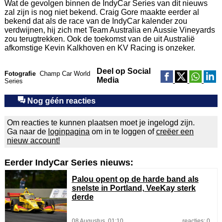
Wat de gevolgen binnen de IndyCar Series van dit nieuws
zal zijn is nog niet bekend. Craig Gore maakte eerder al
bekend dat als de race van de IndyCar kalender zou
verdwijnen, hij zich met Team Australia en Aussie Vineyards
zou terugtrekken. Ook de toekomst van de uit Australië
afkomstige Kevin Kalkhoven en KV Racing is onzeker.
Deel op Social
Fotografie
Champ Car World
Media
Series
Nog géén reacties
Om reacties te kunnen plaatsen moet je ingelogd zijn.
Ga naar de
loginpagina
om in te loggen of
creëer een
nieuw account!
Eerder IndyCar Series nieuws:
Palou opent op de harde band als
snelste in Portland, VeeKay sterk
derde
08 Augustus, 01:10
reacties: 0