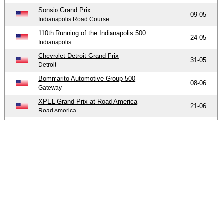
Sonsio Grand Prix
09-05
Indianapolis Road Course
110th Running of the Indianapolis 500
24-05
Indianapolis
Chevrolet Detroit Grand Prix
31-05
Detroit
Bommarito Automotive Group 500
08-06
Gateway
XPEL Grand Prix at Road America
21-06
Road America
Honda Indy 200 at Mid-Ohio
05-07
Mid-Ohio
Borchetta Bourbon Music City Grand Prix
20-07
Nashville Superspeedway
OnlyBulls Grand Prix of Portland
09-08
Portland
Ontario Honda Dealers Indy at Markham
16-08
Markham
Freedom 250 Grand Prix of Washington, D.C.
23-08