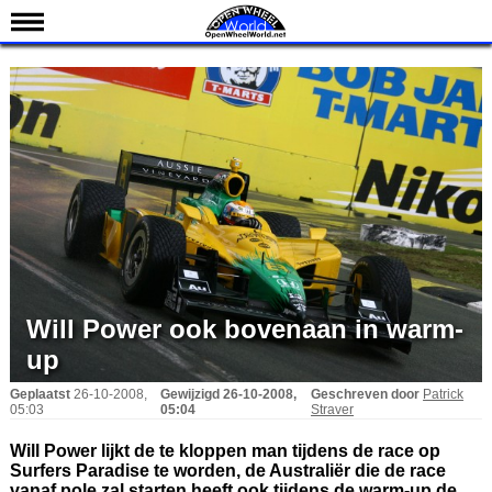
Nieuws
Kalender
Uitslagen
Standen
Coureurs
Teams
IndyCar 101
Indy 500
Will Power ook bovenaan in warm-
English
up
Geplaatst
26-10-2008,
Gewijzigd
26-10-2008,
Geschreven door
Patrick
05:03
05:04
Straver
Will Power lijkt de te kloppen man tijdens de race op
Surfers Paradise te worden, de Australiër die de race
vanaf pole zal starten heeft ook tijdens de warm-up de