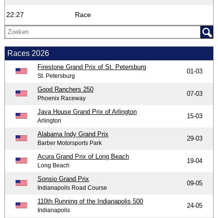
22:27
Race
Races 2026
Firestone Grand Prix of St. Petersburg
01-03
St. Petersburg
Good Ranchers 250
07-03
Phoenix Raceway
Java House Grand Prix of Arlington
15-03
Arlington
Alabama Indy Grand Prix
29-03
Barber Motorsports Park
Acura Grand Prix of Long Beach
19-04
Long Beach
Sonsio Grand Prix
09-05
Indianapolis Road Course
110th Running of the Indianapolis 500
24-05
Indianapolis