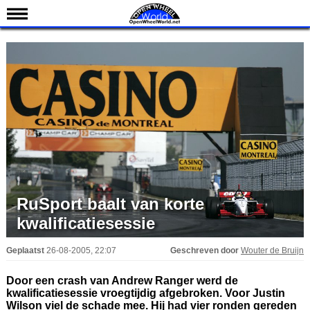
Nieuws
Kalender
Uitslagen
Standen
Coureurs
Teams
IndyCar 101
Indy 500
RuSport baalt van korte
kwalificatiesessie
English
Geplaatst
26-08-2005, 22:07
Geschreven door
Wouter de Bruijn
Door een crash van Andrew Ranger werd de
kwalificatiesessie vroegtijdig afgebroken. Voor Justin
Wilson viel de schade mee. Hij had vier ronden gereden