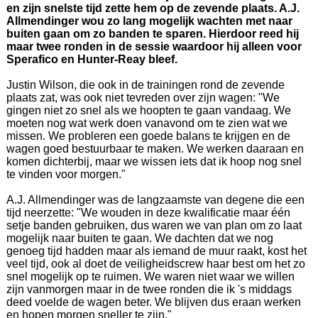
en zijn snelste tijd zette hem op de zevende plaats. A.J.
Allmendinger wou zo lang mogelijk wachten met naar
buiten gaan om zo banden te sparen. Hierdoor reed hij
maar twee ronden in de sessie waardoor hij alleen voor
Sperafico en Hunter-Reay bleef.
Justin Wilson, die ook in de trainingen rond de zevende
plaats zat, was ook niet tevreden over zijn wagen: "We
gingen niet zo snel als we hoopten te gaan vandaag. We
moeten nog wat werk doen vanavond om te zien wat we
missen. We probleren een goede balans te krijgen en de
wagen goed bestuurbaar te maken. We werken daaraan en
komen dichterbij, maar we wissen iets dat ik hoop nog snel
te vinden voor morgen."
A.J. Allmendinger was de langzaamste van degene die een
tijd neerzette: "We wouden in deze kwalificatie maar één
setje banden gebruiken, dus waren we van plan om zo laat
mogelijk naar buiten te gaan. We dachten dat we nog
genoeg tijd hadden maar als iemand de muur raakt, kost het
veel tijd, ook al doet de veiligheidscrew haar best om het zo
snel mogelijk op te ruimen. We waren niet waar we willen
zijn vanmorgen maar in de twee ronden die ik 's middags
deed voelde de wagen beter. We blijven dus eraan werken
en hopen morgen sneller te zijn."