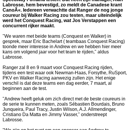
Labrosse, hem bevestigd, zo meldt de Canadese krant
CanoÃ«. Iedereen verwachtte dat Ranger de nog jonge
coureur bij Walker Racing zou testen, maar uiteindelijk
werd het Conquest Racing, wat Jos Verstappen een
concurrent rijker maakt.
"We waren met beide teams (Conquest en Walker) in
gesprek, maar Eric Bachelart ( teambaas Conquest Racing)
toonde meer interesse in Andrew en we hebben hier meer
kans om volgend jaar voor het team te rijden," aldus
Labrosse.
Ranger zal 8 en 9 maart voor Conquest Racing rijden,
tijdens een test waar ook Newman-Haas, Forsythe, RuSport,
PKV en Walker Racing aanwezig zullen zijn. Het enige
verschil is dat deze teams een dag eerder, 7 maart, al
beginnen aan de test.
"Andrew heeft geluk om zich direct met de beste coureurs in
de serie te kunnen meten, zoals Sébastien Bourdais, Bruno
Junqueira, Paul Tracy, Justin Wilson, A.J. Allmendinger,
Cristiano Da Matta en Jimmy Vasser," onderstreept
Labrosse.