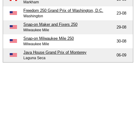
Markham
Freedom 250 Grand Prix of Washington, D.C.
23-08
Washington
Snap-on Maker and Fixers 250
29-08
Milwaukee Mile
Snap-on Milwaukee Mile 250
30-08
Milwaukee Mile
Java House Grand Prix of Monterey
06-09
Laguna Seca
-
-
-
© 2004-2026 OpenWheelWorld.net
Privacy
Disclaimer
Over