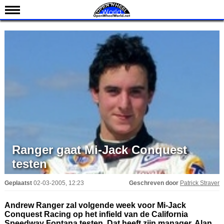
Nieuws
Kalender
Uitslagen
Standen
Coureurs
Teams
IndyCar 101
Indy 500
Ranger gaat Mi-Jack Conquest
English
testen
Geplaatst
02-03-2005, 12:23
Geschreven door
Patrick Straver
Andrew Ranger zal volgende week voor Mi-Jack
Conquest Racing op het infield van de California
Speedway Fontana testen. Dat heeft zijn manager, Alan