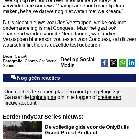
"We zijn op het punt om een sponsor aan Andrew te
vervinden, die Andrews Champcar debuut mogelijk kan
maken, behalve dat we nog niet weten met welk team."
Dit is slecht nieuws voor Jos Verstappen, welke ook met
onderhandeling is met Conquest. Maar het gaat ook
spannend worden voor de Nederlander, want indien
Verstappen binnenkort zou testen voor Conquest, zal dit zeer
waarschijnlijk tijdens dezelfde test gebeuren.
Bron
CanoÃ«
Deel op Social
Fotografie
Champ Car World
Media
Series
Nog géén reacties
Om reacties te kunnen plaatsen moet je ingelogd zijn.
Ga naar de
loginpagina
om in te loggen of
creëer een
nieuw account!
Eerder IndyCar Series nieuws:
De volledige gids voor de OnlyBulls
Grand Prix of Portland