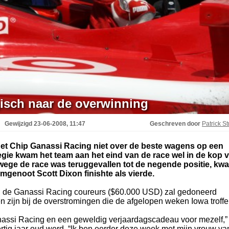
isch naar de overwinning
Gewijzigd
23-06-2008, 11:47
Geschreven door
Patrick St
rget Chip Ganassi Racing niet over de beste wagens op een
tegie kwam het team aan het eind van de race wel in de kop 
wege de race was teruggevallen tot de negende positie, kw
amgenoot Scott Dixon finishte als vierde.
an de Ganassi Racing coureurs ($60.000 USD) zal gedoneerd
 zijn bij de overstromingen die de afgelopen weken Iowa troffe
assi Racing en een geweldig verjaardagscadeau voor mezelf,” 
rtig jaar oud werd. “Ik ben eerder deze week met mijn vrouw va