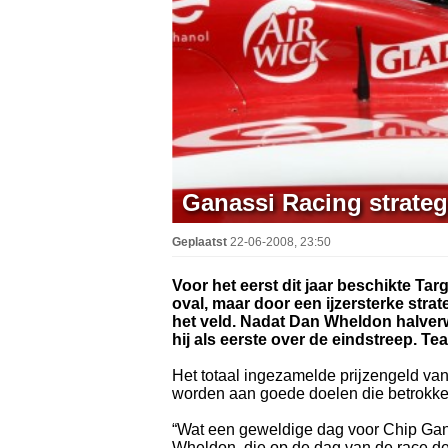
Ganassi Racing strateg
Geplaatst
22-06-2008, 23:50
Voor het eerst dit jaar beschikte Ta
oval, maar door een ijzersterke stra
het veld. Nadat Dan Wheldon halver
hij als eerste over de eindstreep. Te
Het totaal ingezamelde prijzengeld v
worden aan goede doelen die betrokken
“Wat een geweldige dag voor Chip Gan
Wheldon, die op de dag van de race de