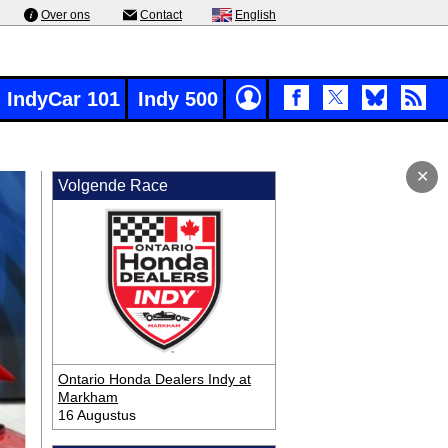
Over ons
Contact
English
IndyCar 101
Indy 500
✕
Volgende Race
Ontario Honda Dealers Indy at
Markham
16 Augustus