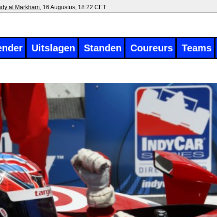
ndy at Markham
, 16 Augustus, 18:22 CET
ender
Uitslagen
Standen
Coureurs
Teams