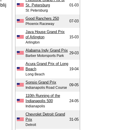
blij
St. Petersburg
01-03
St. Petersburg
Good Ranchers 250
07-03
Phoenix Raceway
Java House Grand Prix
of Arlington
15-03
Arlington
Alabama Indy Grand Prix
29-03
Barber Motorsports Park
Acura Grand Prix of Long
Beach
19-04
Long Beach
Sonsio Grand Prix
09-05
Indianapolis Road Course
110th Running of the
Indianapolis 500
24-05
Indianapolis
Chevrolet Detroit Grand
Prix
31-05
Detroit