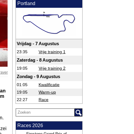
Portland
Vrijdag - 7 Augustus
23:35
Vrije training 1
Zaterdag - 8 Augustus
19:05
Vrije training 2
raver
Zondag - 9 Augustus
01:05
Kwalificatie
van
19:05
Warm-up
am
22:27
Race
n.
Races 2026
zei
n
Firestone Grand Prix of