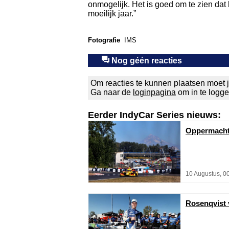
onmogelijk. Het is goed om te zien dat
moeilijk jaar.”
Fotografie
IMS
Nog géén reacties
Om reacties te kunnen plaatsen moet j
Ga naar de
loginpagina
om in te logg
Eerder IndyCar Series nieuws:
Oppermachtig
10 Augustus, 0
Rosenqvist v