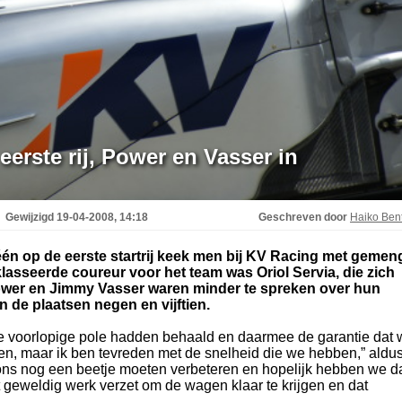
eerste rij, Power en Vasser in
Gewijzigd
19-04-2008, 14:18
Geschreven door
Haiko Be
én op de eerste startrij keek men bij KV Racing met geme
lasseerde coureur voor het team was Oriol Servia, die zich
Power en Jimmy Vasser waren minder te spreken over hun
n de plaatsen negen en vijftien.
de voorlopige pole hadden behaald en daarmee de garantie dat
kken, maar ik ben tevreden met de snelheid die we hebben,” aldu
 ons nog een beetje moeten verbeteren en hopelijk hebben we d
geweldig werk verzet om de wagen klaar te krijgen en dat