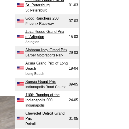
St. Petersburg
01-03
St. Petersburg
Good Ranchers 250
07-03
Phoenix Raceway
Java House Grand Prix
of Arlington
15-03
Arlington
Alabama Indy Grand Prix
29-03
Barber Motorsports Park
Acura Grand Prix of Long
Beach
19-04
Long Beach
Sonsio Grand Prix
09-05
Indianapolis Road Course
110th Running of the
Indianapolis 500
24-05
Indianapolis
Chevrolet Detroit Grand
Prix
31-05
Detroit