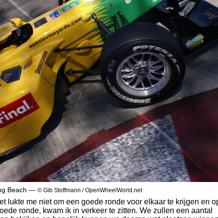
ong Beach —
© Gib Stoffmann / OpenWheelWorld.net
et lukte me niet om een goede ronde voor elkaar te krijgen en o
ede ronde, kwam ik in verkeer te zitten. We zullen een aantal