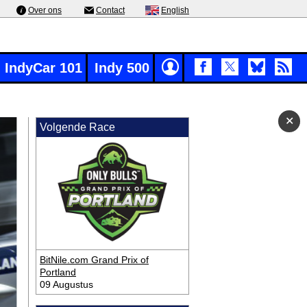
Over ons
Contact
English
IndyCar 101
Indy 500
✕
✕
Volgende Race
BitNile.com Grand Prix of
Portland
09 Augustus