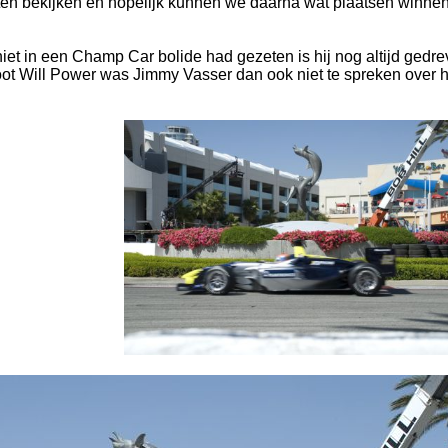
n bekijken en hopelijk kunnen we daarna wat plaatsen winne
iet in een Champ Car bolide had gezeten is hij nog altijd gedr
ot Will Power was Jimmy Vasser dan ook niet te spreken over h