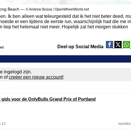
Long Beach —
© Andrew Bussa / OpenWheelWorld.net
en. Ik ben alleen wat teleurgesteld dat ik het niet beter deed, m
noeide er een tijdens de eerste run, waarschijnlijk had die me i
n liep het helemaal niet meer. Hopelijk zal het morgen stukken
Deel op Social Media
net
e ingelogd zijn.
en of
creëer een nieuw account!
e gids voor de OnlyBulls Grand Prix of Portland
5:13
reacties