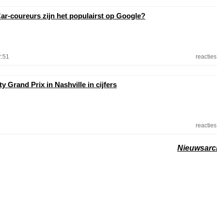
ar-coureurs zijn het populairst op Google?
2:51
reacties
y Grand Prix in Nashville in cijfers
reacties
Nieuwsarc