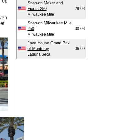
n op
Snap-on Maker and
Fixers 250
29-08
Milwaukee Mile
even
et
Snap-on Milwaukee Mile
250
30-08
Milwaukee Mile
Java House Grand Prix
of Monterey
06-09
Laguna Seca