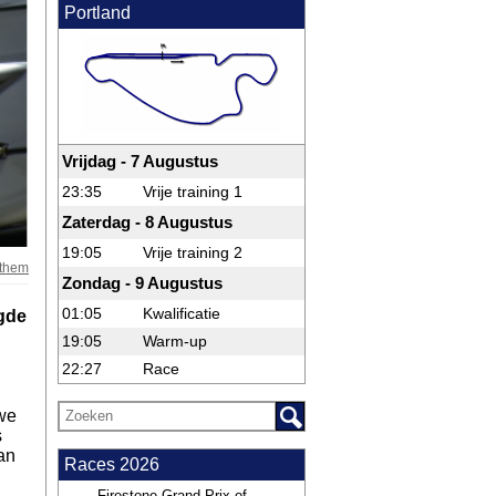
Portland
Vrijdag - 7 Augustus
23:35
Vrije training 1
Zaterdag - 8 Augustus
19:05
Vrije training 2
nthem
Zondag - 9 Augustus
01:05
Kwalificatie
ngde
19:05
Warm-up
22:27
Race
 we
s
an
Races 2026
Firestone Grand Prix of