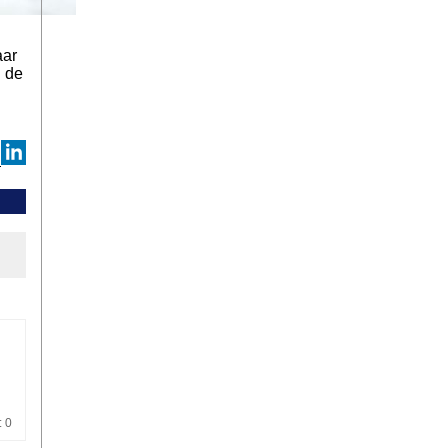
aar
n de
: 0