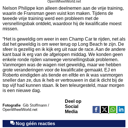
OpenWheelWorld.net
Nelson Philippe kon alleen deelnemen aan de vrije training,
waarin de Fransman geen vuist kon maken. Tijdens de
tweede vrije training werd een probleem met de
versnellingsbak ontdekt, waardoor hij de kwalificatie moest
missen.
“Het is geweldig om weer in een Champ Car te rijden, net als
dat het geweldig is om weer terug op Long Beach te zijn. De
sfeer is gezellig en ik kijk erg uit naar de race. Aan de andere
kant baal ik erg van de afgelopen middag. We konden geen
enkele ronde rijden vanwege versnellingsbak problemen.
Vanmorgen was de wagen niet geweldig, maar we hebben
grote veranderingen voor de kwalificatie gemaakt. EJ en
Roberto eindigden als tiende en elfde en ik was vanmorgen
sneller dan ze, dus ik heb er vertrouwen in dat ik dicht bij de
top vijf had kunnen staan. Ik ben teleurgesteld, maar morgen
is een nieuwe dag.
Deel op
Fotografie
Gib Stoffmann /
Social
OpenWheelWorld.net
Media
Nog géén reacties