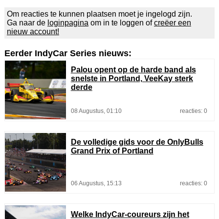
Om reacties te kunnen plaatsen moet je ingelogd zijn.
Ga naar de
loginpagina
om in te loggen of
creëer een
nieuw account!
Eerder IndyCar Series nieuws:
Palou opent op de harde band als
snelste in Portland, VeeKay sterk
derde
08 Augustus, 01:10
reacties: 0
De volledige gids voor de OnlyBulls
Grand Prix of Portland
06 Augustus, 15:13
reacties: 0
Welke IndyCar-coureurs zijn het