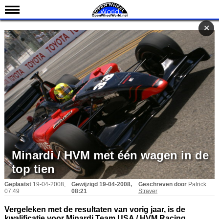
Nieuws
✕
✕
Kalender
Uitslagen
Standen
Coureurs
Teams
IndyCar 101
Indy 500
Minardi / HVM met één wagen in de
English
top tien
Geplaatst
19-04-2008,
Gewijzigd
19-04-2008,
Geschreven door
Patrick
07:49
08:21
Straver
Vergeleken met de resultaten van vorig jaar, is de
kwalificatie voor Minardi Team USA / HVM Racing