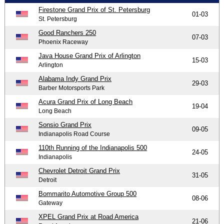
Firestone Grand Prix of St. Petersburg
01-03
St. Petersburg
Good Ranchers 250
07-03
Phoenix Raceway
Java House Grand Prix of Arlington
15-03
Arlington
Alabama Indy Grand Prix
29-03
Barber Motorsports Park
Acura Grand Prix of Long Beach
19-04
Long Beach
Sonsio Grand Prix
09-05
Indianapolis Road Course
110th Running of the Indianapolis 500
24-05
Indianapolis
Chevrolet Detroit Grand Prix
31-05
Detroit
Bommarito Automotive Group 500
08-06
Gateway
XPEL Grand Prix at Road America
21-06