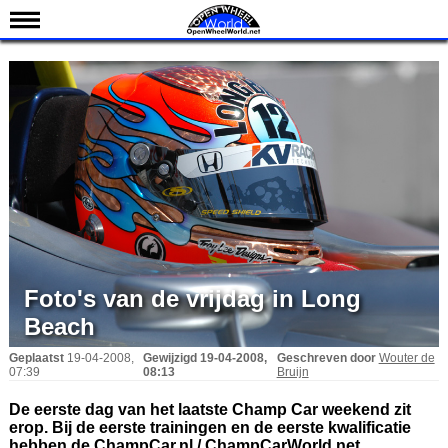
Nieuws
Kalender
Uitslagen
Standen
Coureurs
Teams
IndyCar 101
Indy 500
Foto's van de vrijdag in Long
Beach
English
Geplaatst
19-04-2008,
Gewijzigd
19-04-2008,
Geschreven door
Wouter de
07:39
08:13
Bruijn
De eerste dag van het laatste Champ Car weekend zit
erop. Bij de eerste trainingen en de eerste kwalificatie
hebben de ChampCar.nl / ChampCarWorld.net