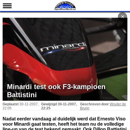
Nieuws
✕
Kalender
Uitslagen
Standen
Coureurs
Teams
IndyCar 101
Indy 500
Minardi test ook F3-kampioen
English
Battistini
Geplaatst
30-11-2007,
Gewijzigd
30-11-2007,
Geschreven door
Wouter de
22:05
22:25
Bruijn
Nadat eerder vandaag al duidelijk werd dat Ernesto Viso
voor Minardi gaat testen, heeft het team nu de volledige
line-up van de test bekend gemaakt. Ook Dillon Battistini