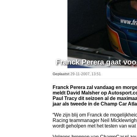
Franck Perera gaat voor
Geplaatst
29-11-2007, 13:51
Franck Perera zal vandaag en morge
meldt David Malsher op Autosport.co
Paul Tracy dit seizoen al de maximaa
jaar als tweede in de Champ Car Atla
“We zijn blij om Franck de mogelijkhei
Racing teammanager Neil Micklewright.
wordt geholpen met het testen van wat 
Volgens bronnen van ChampCar.nl zou 