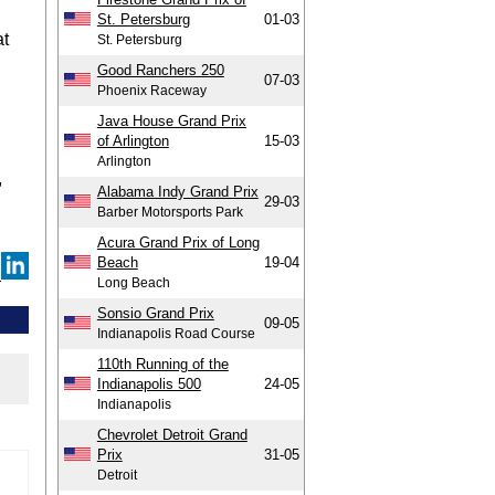
St. Petersburg
01-03
at
St. Petersburg
Good Ranchers 250
07-03
Phoenix Raceway
Java House Grand Prix
of Arlington
15-03
Arlington
,
Alabama Indy Grand Prix
29-03
Barber Motorsports Park
Acura Grand Prix of Long
Beach
19-04
Long Beach
Sonsio Grand Prix
09-05
Indianapolis Road Course
110th Running of the
Indianapolis 500
24-05
Indianapolis
Chevrolet Detroit Grand
Prix
31-05
Detroit