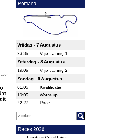
Portland
Vrijdag - 7 Augustus
23:35
Vrije training 1
Zaterdag - 8 Augustus
19:05
Vrije training 2
raver
Zondag - 9 Augustus
01:05
Kwalificatie
zo
dat
19:05
Warm-up
dit
22:27
Race
t
Races 2026
Firestone Grand Prix of