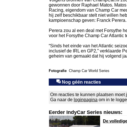
gewonnen door Raphael Matos. Matos zou
Racing, eigendom van Champ Car mede
hij zelf beschikbaar stelt niet willen 
kampioenschap geven: Franck Perera.
Perera zou al een deal met Forsythe he
voor het Forsythe Champ Car Atlantic 
“Sinds het einde van het Atlantic seiz
inclusief de IRL en GP2,” verklaarde P
geheim van gemaakt dat hij volgend jaar
Fotografie
Champ Car World Series
Nog géén reacties
Om reacties te kunnen plaatsen moet j
Ga naar de
loginpagina
om in te logg
Eerder IndyCar Series nieuws:
De volledig