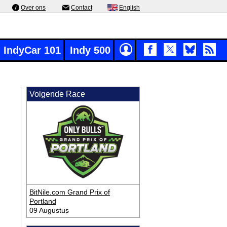
Over ons
Contact
English
IndyCar 101
Indy 500
Volgende Race
BitNile.com Grand Prix of
Portland
09 Augustus