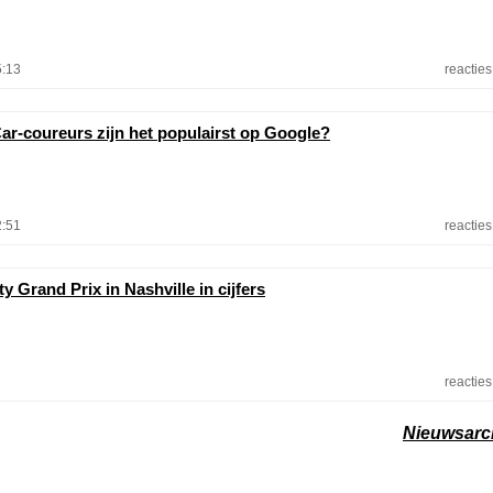
5:13
reacties
ar-coureurs zijn het populairst op Google?
2:51
reacties
y Grand Prix in Nashville in cijfers
reacties
Nieuwsarc