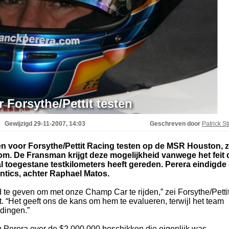
 Forsythe/Pettit testen
Gewijzigd
29-11-2007, 14:03
Geschreven door
Patrick St
n voor Forsythe/Pettit Racing testen op de MSR Houston, 
m. De Fransman krijgt deze mogelijkheid vanwege het feit 
l toegestane testkilometers heeft gereden. Perera eindigde 
ntics, achter Raphael Matos.
d te geven om met onze Champ Car te rijden,” zei Forsythe/Petti
 “Het geeft ons de kans om hem te evalueren, terwijl het team
dingen.”
Perera over de $2.000.000 beschikken die eigenlijk was