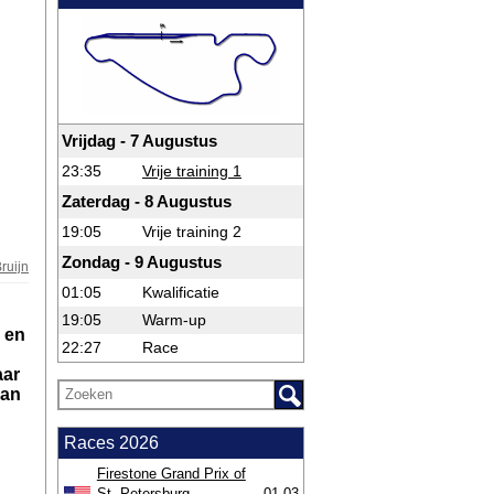
Vrijdag - 7 Augustus
23:35
Vrije training 1
Zaterdag - 8 Augustus
19:05
Vrije training 2
Zondag - 9 Augustus
ruijn
01:05
Kwalificatie
19:05
Warm-up
 en
22:27
Race
aar
van
Races 2026
Firestone Grand Prix of
St. Petersburg
01-03