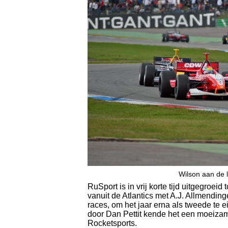
Wilson aan de 
RuSport is in vrij korte tijd uitgegro
vanuit de Atlantics met A.J. Allmendi
races, om het jaar erna als tweede te
door Dan Pettit kende het een moeizam
Rocketsports.