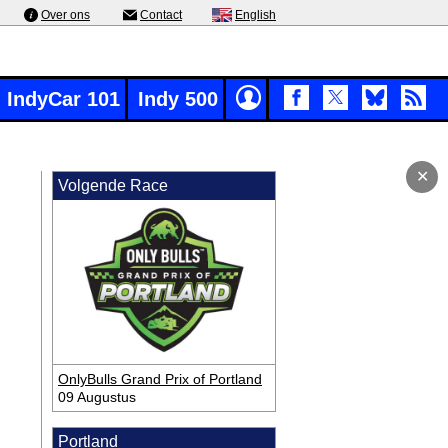
Over ons
Contact
English
IndyCar 101
Indy 500
✕
Volgende Race
OnlyBulls Grand Prix of Portland
09 Augustus
Portland