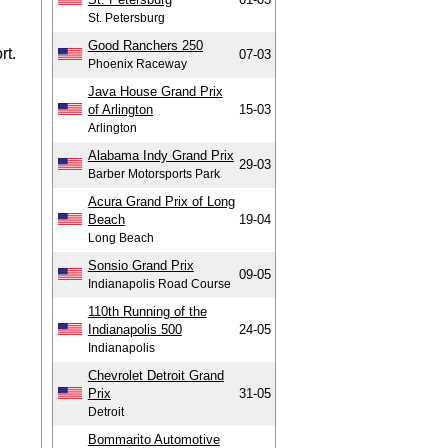
St. Petersburg
Good Ranchers 250
rt.
07-03
Phoenix Raceway
Java House Grand Prix
of Arlington
15-03
Arlington
Alabama Indy Grand Prix
29-03
Barber Motorsports Park
Acura Grand Prix of Long
Beach
19-04
Long Beach
Sonsio Grand Prix
09-05
Indianapolis Road Course
110th Running of the
Indianapolis 500
24-05
Indianapolis
Chevrolet Detroit Grand
Prix
31-05
Detroit
Bommarito Automotive