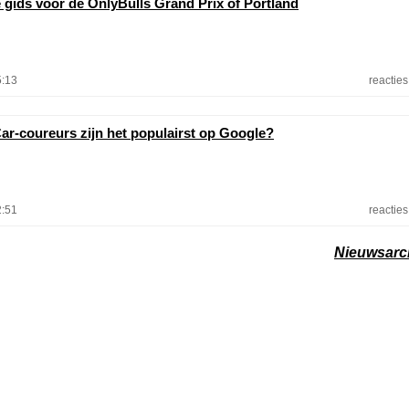
e gids voor de OnlyBulls Grand Prix of Portland
5:13
reacties
ar-coureurs zijn het populairst op Google?
2:51
reacties
Nieuwsarc