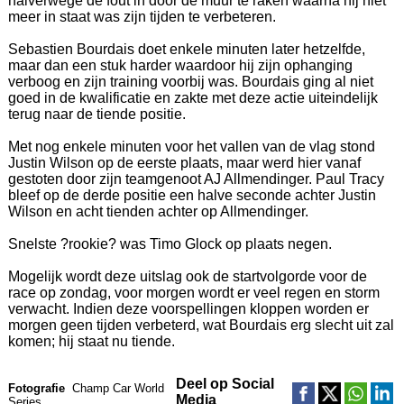
halverwege de fout in door de muur te raken waarna hij niet
meer in staat was zijn tijden te verbeteren.
Sebastien Bourdais doet enkele minuten later hetzelfde,
maar dan een stuk harder waardoor hij zijn ophanging
verboog en zijn training voorbij was. Bourdais ging al niet
goed in de kwalificatie en zakte met deze actie uiteindelijk
terug naar de tiende positie.
Met nog enkele minuten voor het vallen van de vlag stond
Justin Wilson op de eerste plaats, maar werd hier vanaf
gestoten door zijn teamgenoot AJ Allmendinger. Paul Tracy
bleef op de derde positie een halve seconde achter Justin
Wilson en acht tienden achter op Allmendinger.
Snelste ?rookie? was Timo Glock op plaats negen.
Mogelijk wordt deze uitslag ook de startvolgorde voor de
race op zondag, voor morgen wordt er veel regen en storm
verwacht. Indien deze voorspellingen kloppen worden er
morgen geen tijden verbeterd, wat Bourdais erg slecht uit zal
komen; hij staat nu tiende.
Deel op Social
Fotografie
Champ Car World
Media
Series