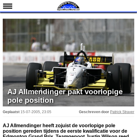
Nieuws
Kalender
Uitslagen
Standen
Coureurs
Teams
IndyCar 101
Indy 500
AJ Allmendinger pakt voorlopige
English
pole position
Geplaatst
15-07-2005, 23:05
Geschreven door
Patrick Straver
AJ Allmendinger heeft zojuist de voorlopige pole
position gereden tijdens de eerste kwalificatie voor de
Edmonton Grand Prix. Teamgenoot Justin Wilson reed