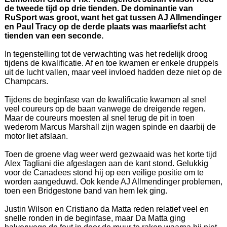
de tweede tijd op drie tienden. De dominantie van
RuSport was groot, want het gat tussen AJ Allmendinger
en Paul Tracy op de derde plaats was maarliefst acht
tienden van een seconde.
In tegenstelling tot de verwachting was het redelijk droog
tijdens de kwalificatie. Af en toe kwamen er enkele druppels
uit de lucht vallen, maar veel invloed hadden deze niet op de
Champcars.
Tijdens de beginfase van de kwalificatie kwamen al snel
veel coureurs op de baan vanwege de dreigende regen.
Maar de coureurs moesten al snel terug de pit in toen
wederom Marcus Marshall zijn wagen spinde en daarbij de
motor liet afslaan.
Toen de groene vlag weer werd gezwaaid was het korte tijd
Alex Tagliani die afgeslagen aan de kant stond. Gelukkig
voor de Canadees stond hij op een veilige positie om te
worden aangeduwd. Ook kende AJ Allmendinger problemen,
toen een Bridgestone band van hem lek ging.
Justin Wilson en Cristiano da Matta reden relatief veel en
snelle ronden in de beginfase, maar Da Matta ging