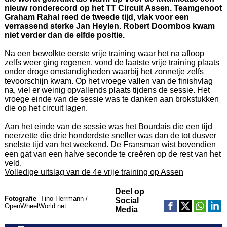
nieuw ronderecord op het TT Circuit Assen. Teamgenoot
Graham Rahal reed de tweede tijd, vlak voor een
verrassend sterke Jan Heylen. Robert Doornbos kwam
niet verder dan de elfde positie.
Na een bewolkte eerste vrije training waar het na afloop
zelfs weer ging regenen, vond de laatste vrije training plaats
onder droge omstandigheden waarbij het zonnetje zelfs
tevoorschijn kwam. Op het vroege vallen van de finishvlag
na, viel er weinig opvallends plaats tijdens de sessie. Het
vroege einde van de sessie was te danken aan brokstukken
die op het circuit lagen.
Aan het einde van de sessie was het Bourdais die een tijd
neerzette die drie honderdste sneller was dan de tot dusver
snelste tijd van het weekend. De Fransman wist bovendien
een gat van een halve seconde te creëren op de rest van het
veld.
Volledige uitslag van de 4e vrije training op Assen
Deel op
Fotografie
Tino Herrmann /
Social
OpenWheelWorld.net
Media