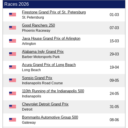
Races 2026
Firestone Grand Prix of St. Petersburg
01-03
St. Petersburg
Good Ranchers 250
07-03
Phoenix Raceway
Java House Grand Prix of Arlington
15-03
Arlington
Alabama Indy Grand Prix
29-03
Barber Motorsports Park
Acura Grand Prix of Long Beach
19-04
Long Beach
Sonsio Grand Prix
09-05
Indianapolis Road Course
110th Running of the Indianapolis 500
24-05
Indianapolis
Chevrolet Detroit Grand Prix
31-05
Detroit
Bommarito Automotive Group 500
08-06
Gateway