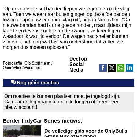
“Op onze eerste set banden liepen we tegen een rode vlag
aan. Toen we weer naar buiten gingen op dezelfde banden
kwam er opnieuw een rode vlag uit”, begon Neep Jani. “Op
nieuwe banden had ik drie goede ronden, maar tijdens mijn
laatste en tevens snelste ronde kwam ik verkeer tegen
waardoor ik wat tijd verloor. De wagen had sneller kunnen
zijn en ik heb nog wat last van onderstuur, dat zullen we
morgen dus moeten oplossen.”
Deel op
Fotografie
Gib Stoffmann /
Social
OpenWheelWorld.net
Media
Nog géén reacties
Om reacties te kunnen plaatsen moet je ingelogd zijn.
Ga naar de
loginpagina
om in te loggen of
creëer een
nieuw account!
Eerder IndyCar Series nieuws:
De volledige gids voor de OnlyBulls
Grand Prix of Portland