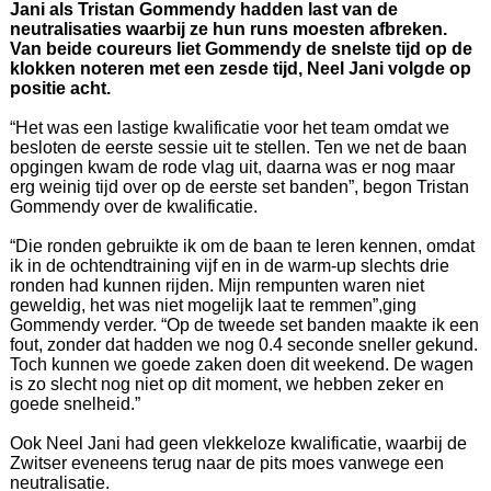
Jani als Tristan Gommendy hadden last van de
neutralisaties waarbij ze hun runs moesten afbreken.
Van beide coureurs liet Gommendy de snelste tijd op de
klokken noteren met een zesde tijd, Neel Jani volgde op
positie acht.
“Het was een lastige kwalificatie voor het team omdat we
besloten de eerste sessie uit te stellen. Ten we net de baan
opgingen kwam de rode vlag uit, daarna was er nog maar
erg weinig tijd over op de eerste set banden”, begon Tristan
Gommendy over de kwalificatie.
“Die ronden gebruikte ik om de baan te leren kennen, omdat
ik in de ochtendtraining vijf en in de warm-up slechts drie
ronden had kunnen rijden. Mijn rempunten waren niet
geweldig, het was niet mogelijk laat te remmen”,ging
Gommendy verder. “Op de tweede set banden maakte ik een
fout, zonder dat hadden we nog 0.4 seconde sneller gekund.
Toch kunnen we goede zaken doen dit weekend. De wagen
is zo slecht nog niet op dit moment, we hebben zeker en
goede snelheid.”
Ook Neel Jani had geen vlekkeloze kwalificatie, waarbij de
Zwitser eveneens terug naar de pits moes vanwege een
neutralisatie.