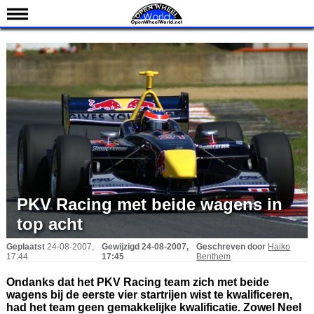
Nieuws
Kalender
Uitslagen
Standen
Coureurs
Teams
IndyCar 101
PKV Racing met beide wagens in
Indy 500
top acht
English
Geplaatst
24-08-2007,
Gewijzigd
24-08-2007,
Geschreven door
Haiko
17:44
17:45
Benthem
Ondanks dat het PKV Racing team zich met beide
wagens bij de eerste vier startrijen wist te kwalificeren,
had het team geen gemakkelijke kwalificatie. Zowel Neel